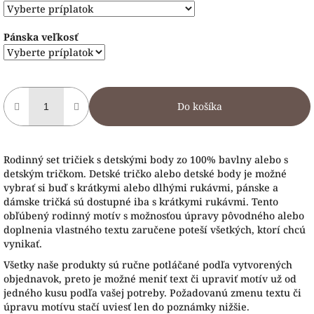
Pánska veľkosť
Do košíka
Rodinný set tričiek s detskými body zo 100% bavlny alebo s
detským tričkom. Detské tričko alebo detské body je možné
vybrať si buď s krátkymi alebo dlhými rukávmi, pánske a
dámske tričká sú dostupné iba s krátkymi rukávmi. Tento
obľúbený rodinný motív s možnosťou úpravy pôvodného alebo
doplnenia vlastného textu zaručene poteší všetkých, ktorí chcú
vynikať.
Všetky naše produkty sú ručne potláčané podľa vytvorených
objednavok, preto je možné meniť text či upraviť motív už od
jedného kusu podľa vašej potreby. Požadovanú zmenu textu či
úpravu motívu stačí uviesť len do poznámky nižšie.