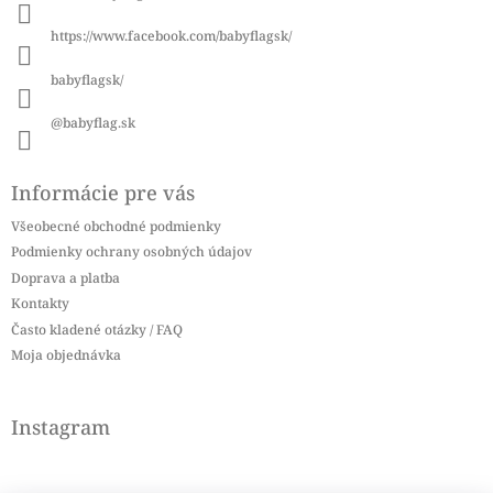
t
i
https://www.facebook.com/babyflagsk/
e
babyflagsk/
@babyflag.sk
Informácie pre vás
Všeobecné obchodné podmienky
Podmienky ochrany osobných údajov
Doprava a platba
Kontakty
Často kladené otázky / FAQ
Moja objednávka
Instagram