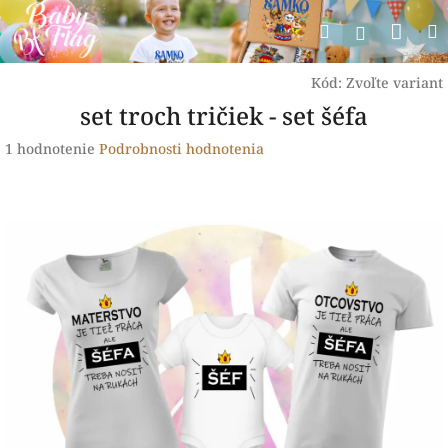
Prejsť
Nák
Hľadať
na
Prihlásen
obsah
koší
Kód:
Zvoľte variant
set troch tričiek - set šéfa
Priemerné
1 hodnotenie
Podrobnosti hodnotenia
hodnotenie
produktu
je
5,0
z
5
hviezdičiek.