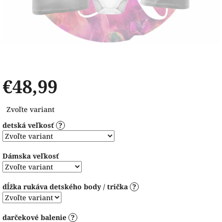
€48,99
Jednotková
Zvoľte variant
cena:
detská veľkosť
?
Dámska veľkosť
dĺžka rukáva detského body / trička
?
darčekové balenie
?