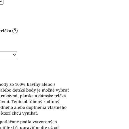
trička
?
 body zo 100% bavlny alebo s
 alebo detské body je možné vybrať
i rukávmi, pánske a dámske tričká
kávmi. Tento obľúbený rodinný
odného alebo doplnenia vlastného
 ktorí chcú vynikať.
 potláčané podľa vytvorených
iť text či upraviť motív už od