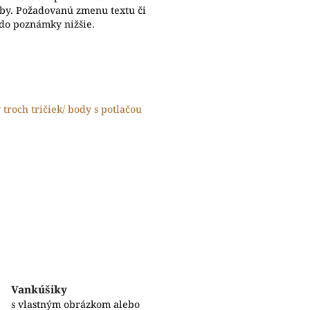
eby. Požadovanú zmenu textu či
 do poznámky nižšie.
y troch tričiek/ body s potlačou
Vankúšiky
s vlastným obrázkom alebo