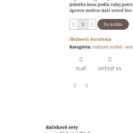
jedného kusu podľa vašej potr
úpravu motívu stačí uviesť len
Do košíka
Možnosti doručenia
Kategória
:
rodinné tričká - set
TLAČ
OPÝTAŤ SA
Facebook
Twitter
dačekové sety