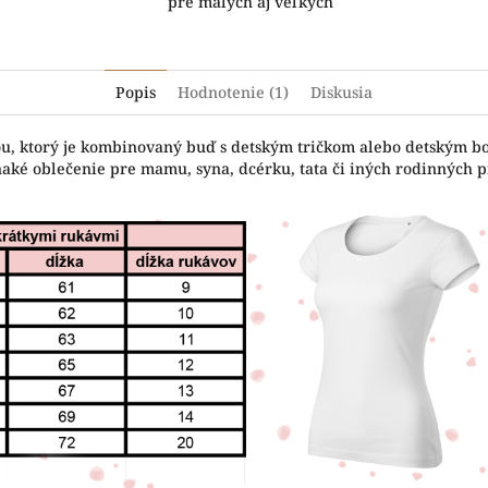
pre malých aj veľkých
Popis
Hodnotenie (1)
Diskusia
čou, ktorý je kombinovaný buď s detským tričkom alebo detským b
naké oblečenie pre mamu, syna, dcérku, tata či iných rodinných pr