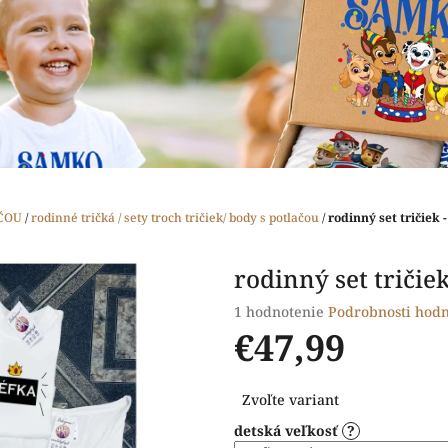
ČOU
/
rodinné tričká / sety troch tričiek/ body s potlačou
/
rodinný set tričiek -
rodinný set tričiek
Priemerné
1 hodnotenie
Podrobnosti hodn
hodnotenie
€47,99
produktu
je
Jednotková
5,0
Zvoľte variant
cena:
z
detská veľkosť
?
5