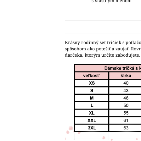
s vlastným menom
Krásny rodinný set tričiek s potla
spôsobom ako potešiť a zaujať. Rov
darčeka, ktorým určite zabodujete.