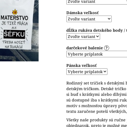
hviezdičiek.
Dámska veľkosť
dĺžka rukáva detského body / 
darčekové balenie
?
Pánska veľkosť
Rodinný set tričiek s detskými
detským tričkom. Detské tričko
si buď s krátkymi alebo dlhým
sú dostupné iba s krátkymi ru
motív s možnosťou úpravy pôv
textu zaručene poteší všetkých,
Všetky naše produkty sú ručne
objednavok, preto je možné men