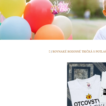
Prejsť
na
obsah
Domov
/
ROVNAKÉ RODINNÉ TRIČKÁ S POTLA