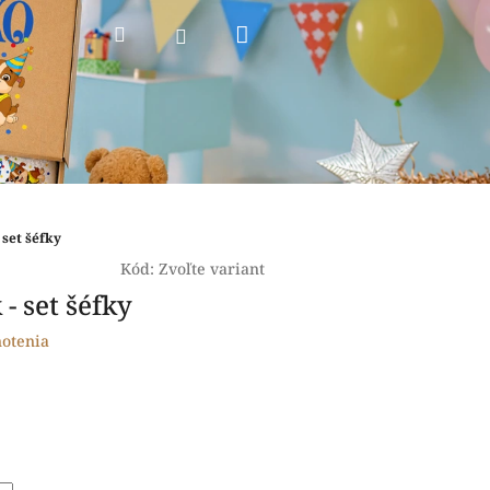
Nákupný
Hľadať
Prihlásenie
košík
 set šéfky
Kód:
Zvoľte variant
 - set šéfky
otenia