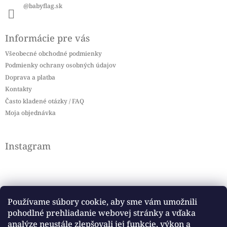
@babyflag.sk
Informácie pre vás
Všeobecné obchodné podmienky
Podmienky ochrany osobných údajov
Doprava a platba
Kontakty
Často kladené otázky / FAQ
Moja objednávka
Instagram
Používame súbory cookie, aby sme vám umožnili
pohodlné prehliadanie webovej stránky a vďaka
Sledovať na Instagrame
analýze neustále zlepšovali jej funkcie, výkon a