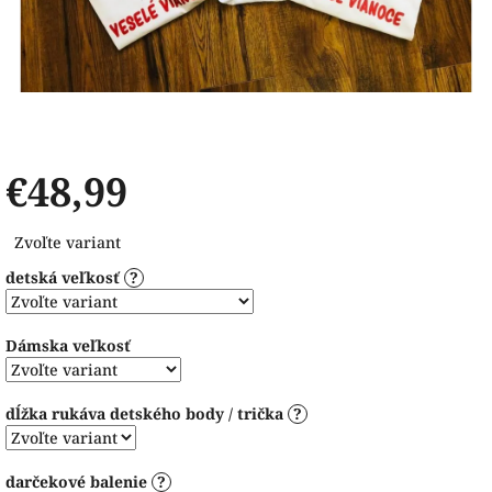
€48,99
Jednotková
Zvoľte variant
cena:
detská veľkosť
?
Dámska veľkosť
dĺžka rukáva detského body / trička
?
darčekové balenie
?