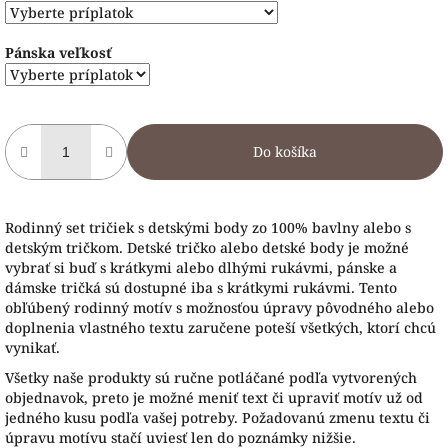
Pánska veľkosť
Do košíka
Rodinný set tričiek s detskými body zo 100% bavlny alebo s
detským tričkom. Detské tričko alebo detské body je možné
vybrať si buď s krátkymi alebo dlhými rukávmi, pánske a
dámske tričká sú dostupné iba s krátkymi rukávmi. Tento
obľúbený rodinný motív s možnosťou úpravy pôvodného alebo
doplnenia vlastného textu zaručene poteší všetkých, ktorí chcú
vynikať.
Všetky naše produkty sú ručne potláčané podľa vytvorených
objednavok, preto je možné meniť text či upraviť motív už od
jedného kusu podľa vašej potreby. Požadovanú zmenu textu či
úpravu motívu stačí uviesť len do poznámky nižšie.