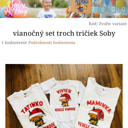
Prejsť
Nák
Hľadať
na
Prihlásen
obsah
koší
Kód:
Zvoľte variant
vianočný set troch tričiek Soby
Priemerné
1 hodnotenie
Podrobnosti hodnotenia
hodnotenie
produktu
je
5,0
z
5
hviezdičiek.