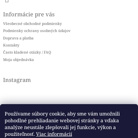
Informácie pre vás
Všeobecné obchodné podmienky
Podmienky ochrany osobných údajov
Doprava a platba
Kontakty
Často kladené otázky / FAQ
Moja objednávka
Instagram
Používame súbory cookie, aby sme vám umožnili
pohodlné prehliadanie webovej stránky a vďaka
Sledovať na Instagrame
analýze neustále zlepšovali jej funkcie, výkon a
použiteľnosť.
Viac informácií