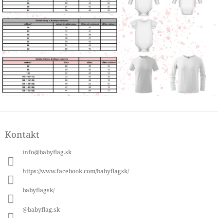
Z
á
Kontakt
p
ä
info
@
babyflag.sk
t
i
https://www.facebook.com/babyflagsk/
e
babyflagsk/
@babyflag.sk