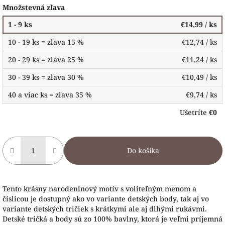
Množstevná zľava
1 - 9 ks
€14,99
/ ks
10 - 19 ks = zľava 15 %
€12,74
/ ks
20 - 29 ks = zľava 25 %
€11,24
/ ks
30 - 39 ks = zľava 30 %
€10,49
/ ks
40 a viac ks = zľava 35 %
€9,74
/ ks
Ušetríte
€0
Do košíka
Tento krásny narodeninový motív s voliteľným menom a
číslicou je dostupný ako vo variante detských body, tak aj vo
variante detských tričiek s krátkymi ale aj dlhými rukávmi.
Detské tričká a body sú zo 100% bavlny, ktorá je veľmi príjemná