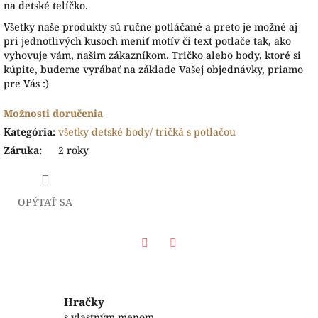
na detské telíčko.
Všetky naše produkty sú ručne potláčané a preto je možné aj
pri jednotlivých kusoch meniť motív či text potlače tak, ako
vyhovuje vám, našim zákazníkom. Tričko alebo body, ktoré si
kúpite, budeme vyrábať na základe Vašej objednávky, priamo
pre Vás :)
Možnosti doručenia
Kategória
:
všetky detské body/ tričká s potlačou
Záruka
:
2 roky
OPÝTAŤ SA
Facebook
Twitter
Hračky
s vlastným menom