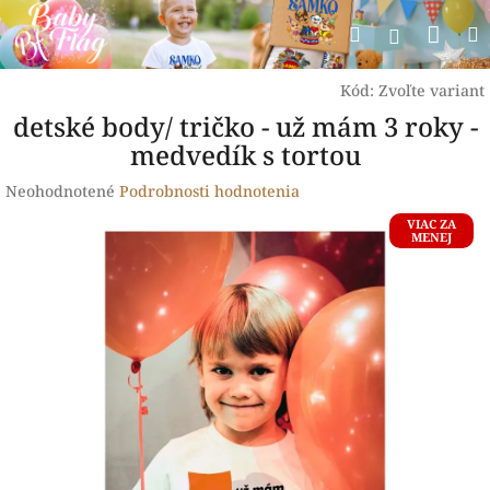
Prejsť
Nák
Hľadať
na
Prihlásen
obsah
koší
Kód:
Zvoľte variant
detské body/ tričko - už mám 3 roky -
medvedík s tortou
Priemerné
Neohodnotené
Podrobnosti hodnotenia
hodnotenie
VIAC ZA
produktu
MENEJ
je
0,0
z
5
hviezdičiek.