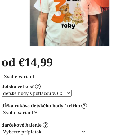
od
€14,99
Jednotková
Zvoľte variant
cena:
detská veľkosť
?
dĺžka rukáva detského body / trička
?
darčekové balenie
?