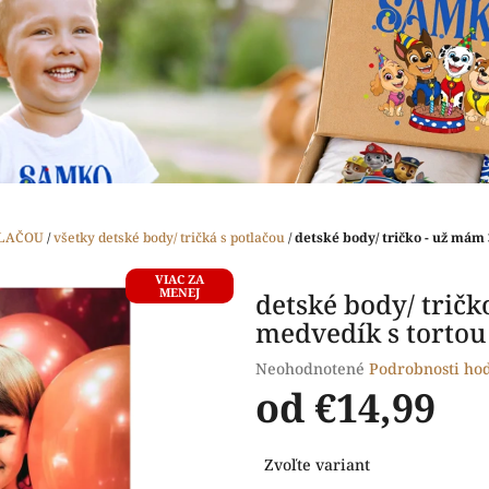
TLAČOU
/
všetky detské body/ tričká s potlačou
/
detské body/ tričko - už mám 
VIAC ZA
MENEJ
detské body/ tričk
medvedík s tortou
Priemerné
Neohodnotené
Podrobnosti ho
hodnotenie
od
€14,99
produktu
je
Jednotková
0,0
Zvoľte variant
cena:
z