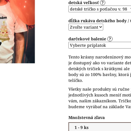
detská veľkosť
?
5
hviezdičiek.
dĺžka rukáva detského body / 
darčekové balenie
?
Tento krásny narodeninový mot
je dostupný ako vo variante det
detských tričiek s krátkymi ale
body sú zo 100% bavlny, ktorá 
telíčko.
Všetky naše produkty sú ručne 
jednotlivých kusoch meniť motív
vám, našim zákazníkom. Tričko 
budeme vyrábať na základe Vaš
Množstevná zľava
1 - 9 ks