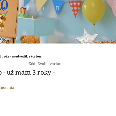
Nákupný
Hľadať
Prihlásenie
košík
3 roky - medvedík s tortou
Kód:
Zvoľte variant
o - už mám 3 roky -
dnotenia