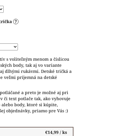
trička
?
ív s voliteľným menom a číslicou
ských body, tak aj vo variante
 aj dlhými rukávmi. Detské tričká a
je veľmi príjemná na detské
potláčané a preto je možné aj pri
 či text potlače tak, ako vyhovuje
alebo body, ktoré si kúpite,
ej objednávky, priamo pre Vás :)
€14,99
/ ks