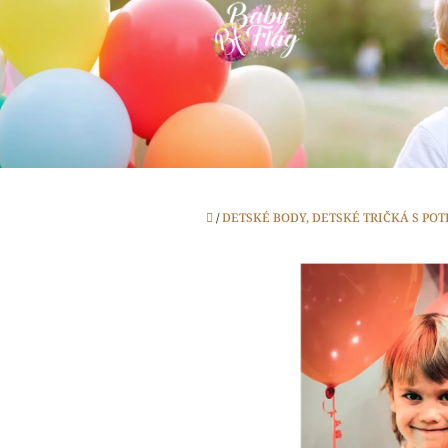
Prejsť
na
obsah
Domov
/
DETSKÉ BODY, DETSKÉ TRIČKÁ S PO