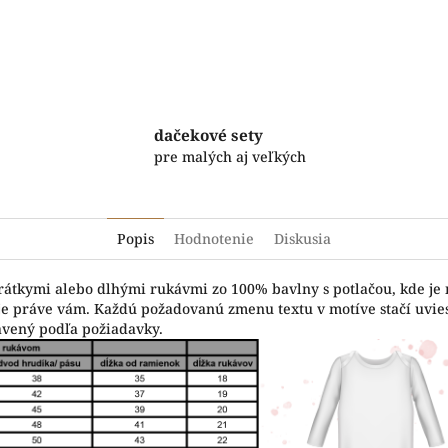
Facebook
Twitter
dačekové sety
pre malých aj veľkých
Popis
Hodnotenie
Diskusia
krátkymi alebo dlhými rukávmi zo 100% bavlny s potlačou, kde je
vuje práve vám. Každú požadovanú zmenu textu v motíve stačí uvi
avený podľa požiadavky.