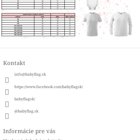
Z
á
Kontakt
p
ä
info
@
babyflag.sk
t
i
https://www.facebook.com/babyflagsk/
e
babyflagsk/
@babyflag.sk
Informácie pre vás