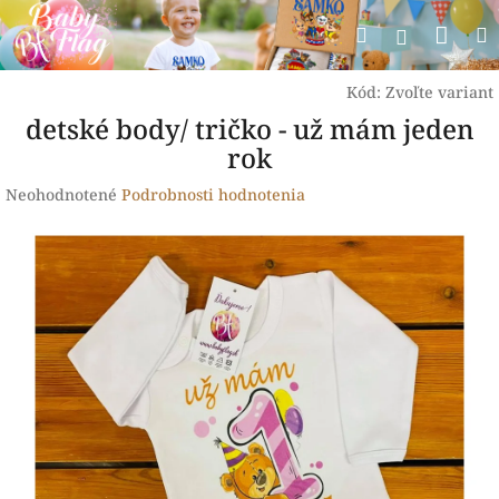
Prejsť
Nák
Hľadať
na
Prihlásen
obsah
koší
Kód:
Zvoľte variant
detské body/ tričko - už mám jeden
rok
Priemerné
Neohodnotené
Podrobnosti hodnotenia
hodnotenie
produktu
je
0,0
z
5
hviezdičiek.