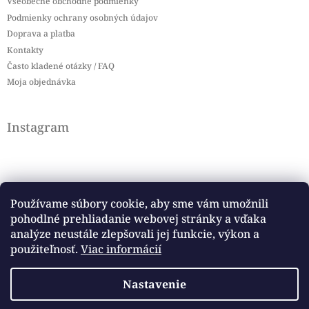
Všeobecné obchodné podmienky
Podmienky ochrany osobných údajov
Doprava a platba
Kontakty
Často kladené otázky / FAQ
Moja objednávka
Instagram
Používame súbory cookie, aby sme vám umožnili
pohodlné prehliadanie webovej stránky a vďaka
Sledovať na Instagrame
analýze neustále zlepšovali jej funkcie, výkon a
použiteľnosť.
Viac informácií
Facebook
Nastavenie