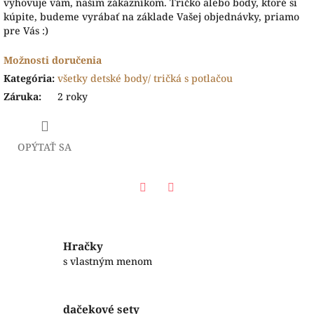
vyhovuje vám, našim zákazníkom. Tričko alebo body, ktoré si
kúpite, budeme vyrábať na základe Vašej objednávky, priamo
pre Vás :)
Možnosti doručenia
Kategória
:
všetky detské body/ tričká s potlačou
Záruka
:
2 roky
OPÝTAŤ SA
Facebook
Twitter
Hračky
s vlastným menom
dačekové sety