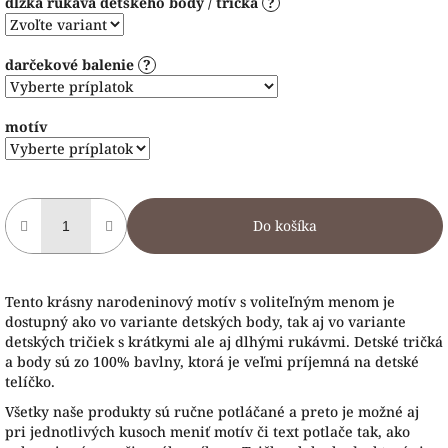
dĺžka rukáva detského body / trička
?
darčekové balenie
?
motív
Do košíka
Tento krásny narodeninový motív s voliteľným menom je
dostupný ako vo variante detských body, tak aj vo variante
detských tričiek s krátkymi ale aj dlhými rukávmi. Detské tričká
a body sú zo 100% bavlny, ktorá je veľmi príjemná na detské
telíčko.
Všetky naše produkty sú ručne potláčané a preto je možné aj
pri jednotlivých kusoch meniť motív či text potlače tak, ako