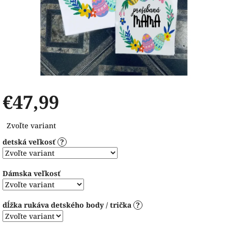
€47,99
Jednotková
Zvoľte variant
cena:
detská veľkosť
?
Dámska veľkosť
dĺžka rukáva detského body / trička
?