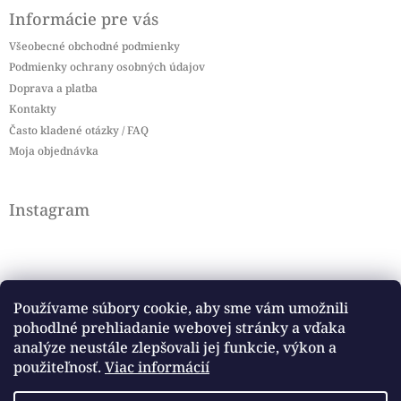
Informácie pre vás
Všeobecné obchodné podmienky
Podmienky ochrany osobných údajov
Doprava a platba
Kontakty
Často kladené otázky / FAQ
Moja objednávka
Instagram
Používame súbory cookie, aby sme vám umožnili
pohodlné prehliadanie webovej stránky a vďaka
Sledovať na Instagrame
analýze neustále zlepšovali jej funkcie, výkon a
použiteľnosť.
Viac informácií
Facebook