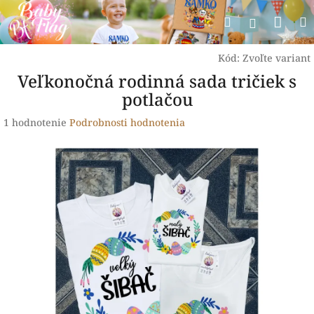
Prejsť
Nák
Hľadať
na
Prihlásen
obsah
koší
Kód:
Zvoľte variant
Veľkonočná rodinná sada tričiek s
potlačou
Priemerné
1 hodnotenie
Podrobnosti hodnotenia
hodnotenie
produktu
je
5,0
z
5
hviezdičiek.