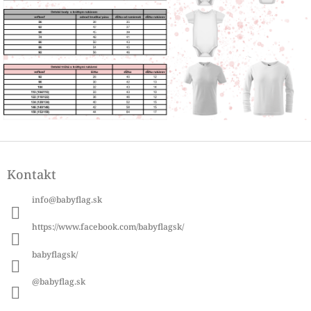
Z
á
Kontakt
p
ä
info
@
babyflag.sk
t
i
https://www.facebook.com/babyflagsk/
e
babyflagsk/
@babyflag.sk