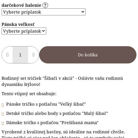
darčekové balenie
?
Pánska veľkosť
Do košíka
Rodinný set tričiek "Šibači v akcií" - Oslávte vašu rodinnú
dynamiku štýlovo!
Tento vtipný set obsahuje:
Pánske tričko s potlačou "Veľký šibač"
Detské tričko alebo body s potlačou "Malý šibač"
Dámske tričko s potlačou "Prešibaná mama"
Vyrobené z kvalitnej bavlny, sú ideálne na rodinné chvíle.
Tieto tričká sú viac než len oblečenie - sú to symboly vašej