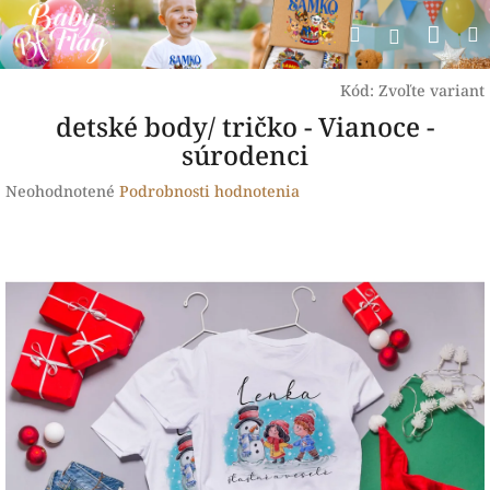
Prejsť
Nák
Hľadať
na
Prihlásen
obsah
koší
Kód:
Zvoľte variant
detské body/ tričko - Vianoce -
súrodenci
Priemerné
Neohodnotené
Podrobnosti hodnotenia
hodnotenie
produktu
je
0,0
z
5
hviezdičiek.