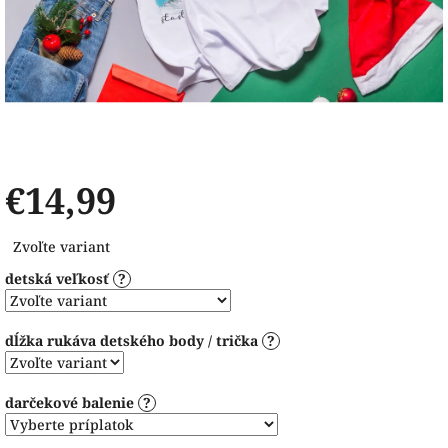
€14,99
Jednotková
Zvoľte variant
cena:
detská veľkosť
?
dĺžka rukáva detského body / trička
?
darčekové balenie
?