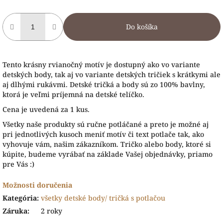
Do košíka
Tento krásny rvianočný motív je dostupný ako vo variante
detských body, tak aj vo variante detských tričiek s krátkymi ale
aj dlhými rukávmi. Detské tričká a body sú zo 100% bavlny,
ktorá je veľmi príjemná na detské telíčko.
Cena je uvedená za 1 kus.
Všetky naše produkty sú ručne potláčané a preto je možné aj
pri jednotlivých kusoch meniť motív či text potlače tak, ako
vyhovuje vám, našim zákazníkom. Tričko alebo body, ktoré si
kúpite, budeme vyrábať na základe Vašej objednávky, priamo
pre Vás :)
Možnosti doručenia
Kategória
:
všetky detské body/ tričká s potlačou
Záruka
:
2 roky