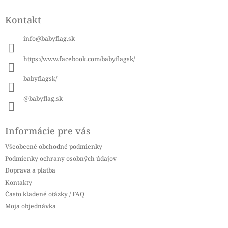
Z
á
Kontakt
p
ä
info
@
babyflag.sk
t
i
https://www.facebook.com/babyflagsk/
e
babyflagsk/
@babyflag.sk
Informácie pre vás
Všeobecné obchodné podmienky
Podmienky ochrany osobných údajov
Doprava a platba
Kontakty
Často kladené otázky / FAQ
Moja objednávka