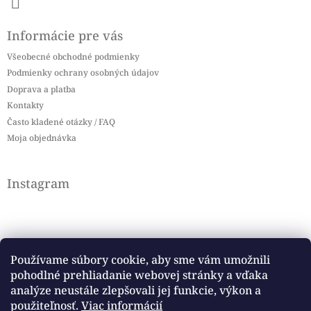
Informácie pre vás
Všeobecné obchodné podmienky
Podmienky ochrany osobných údajov
Doprava a platba
Kontakty
Často kladené otázky / FAQ
Moja objednávka
Instagram
Používame súbory cookie, aby sme vám umožnili
pohodlné prehliadanie webovej stránky a vďaka
Sledovať na Instagrame
analýze neustále zlepšovali jej funkcie, výkon a
použiteľnosť.
Viac informácií