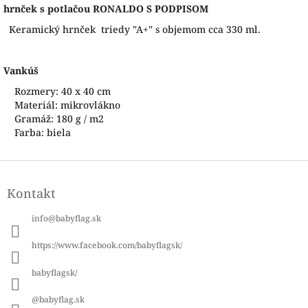
hrnček s potlačou RONALDO S PODPISOM
Keramický hrnček triedy "A+" s objemom cca 330 ml.
Vankúš
Rozmery: 40 x 40 cm
Materiál: mikrovlákno
Gramáž: 180 g / m2
Farba: biela
Z
á
Kontakt
p
ä
info
@
babyflag.sk
t
i
https://www.facebook.com/babyflagsk/
e
babyflagsk/
@babyflag.sk