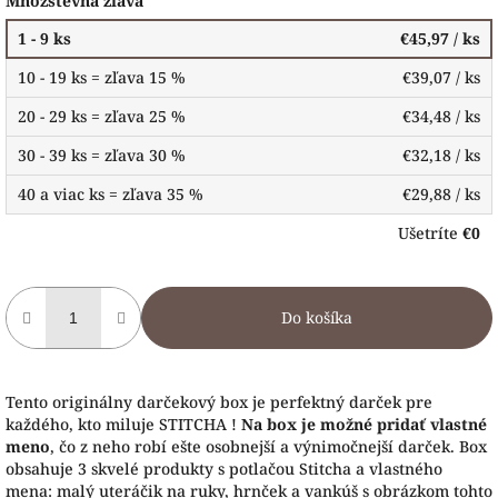
Množstevná zľava
1 - 9 ks
€45,97
/ ks
10 - 19 ks = zľava 15 %
€39,07
/ ks
20 - 29 ks = zľava 25 %
€34,48
/ ks
30 - 39 ks = zľava 30 %
€32,18
/ ks
40 a viac ks = zľava 35 %
€29,88
/ ks
Ušetríte
€0
Do košíka
Tento originálny darčekový box je perfektný darček pre
každého, kto miluje STITCHA !
Na box je možné pridať vlastné
meno
, čo z neho robí ešte osobnejší a výnimočnejší darček. Box
obsahuje 3 skvelé produkty s potlačou Stitcha a vlastného
mena: malý uteráčik na ruky, hrnček a vankúš s obrázkom tohto