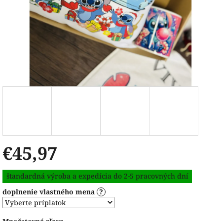
€45,97
Jednotková
štandardná výroba a expedícia do 2-5 pracovných dní
cena:
doplnenie vlastného mena
?