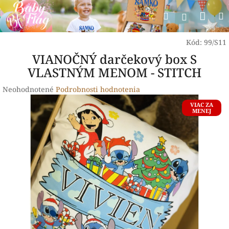
Prejsť
Nák
Hľadať
na
Prihlásen
obsah
koší
Kód:
99/S11
VIANOČNÝ darčekový box S
VLASTNÝM MENOM - STITCH
Priemerné
Neohodnotené
Podrobnosti hodnotenia
hodnotenie
VIAC ZA
produktu
MENEJ
je
0,0
z
5
hviezdičiek.