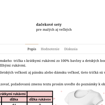
dačekové sety
pre malých aj veľkých
Popis
Hodnotenie
Diskusia
ámskeho trička s krátkymi rukávmi zo 100% bavlny a detských bod
 dlhými rukávmi.
detských veľkostí aj pánsku alebo dámsku veľkosť, tieto tričká sú
lizovať, požadovanú zmenu textu prosím uveďte do poznámky k o