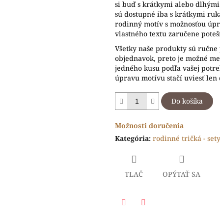
si buď s krátkymi alebo dlhým
sú dostupné iba s krátkymi ru
rodinný motív s možnosťou úp
vlastného textu zaručene poteší
Všetky naše produkty sú ručne
objednavok, preto je možné men
jedného kusu podľa vašej potr
úpravu motívu stačí uviesť len
Do košíka
Možnosti doručenia
Kategória
:
rodinné tričká - set
TLAČ
OPÝTAŤ SA
Facebook
Twitter