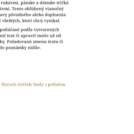
i rukávmi, pánske a dámske tričká
kávmi. Tento obľúbený vianočný
ravy pôvodného alebo doplnenia
 všetkých, ktorí chcú vynikať.
 potláčané podľa vytvorených
iť text či upraviť motív už od
eby. Požadovanú zmenu textu či
 do poznámky nižšie.
y štyroch tričiek/ body s potlačou