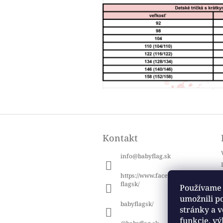
Z
á
Kontakt
p
ä
info
@
babyflag.sk
t
i
https://www.facebook.com/baby
e
flagsk/
Používame 
umožnili p
babyflagsk/
stránky a v
funkcie, vý