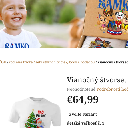
ČOU
/
rodinné tričká / sety štyroch tričiek/ body s potlačou
/
Vianočný štvorset
Vianočný štvorset 
Priemerné
Neohodnotené
Podrobnosti ho
hodnotenie
€64,99
produktu
je
Jednotková
0,0
Zvoľte variant
cena:
z
detská veľkosť č. 1
5