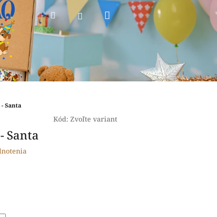
Nákupný
Hľadať
Prihlásenie
košík
 - Santa
Kód:
Zvoľte variant
- Santa
dnotenia