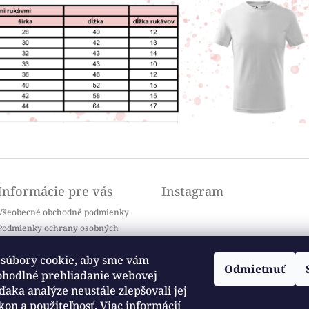
Informácie pre vás
Instagram
Všeobecné obchodné podmienky
Podmienky ochrany osobných
údajov
Doprava a platba
súbory cookie, aby sme vám
Odmietnuť
Kontakty
ohodlné prehliadanie webovej
Sledovať na Instagrame
Často kladené otázky / FAQ
ďaka analýze neustále zlepšovali jej
kon a použiteľnosť.
Viac informácií
Moja objednávka