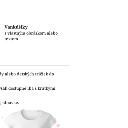
Vankúšiky
s vlastným obrázkom alebo
textom
y alebo detských tričiek do
 však dostupné iba s krátkymi
bjednávke.