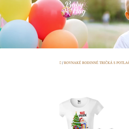
Prejsť
na
obsah
Domov
/
ROVNAKÉ RODINNÉ TRIČKÁ S POTLA