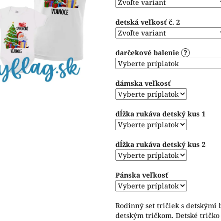
hviezdičiek.
detská veľkosť č. 2
darčekové balenie
?
dámska veľkosť
dĺžka rukáva detský kus 1
dĺžka rukáva detský kus 2
Pánska veľkosť
Rodinný set tričiek s detskými
detským tričkom. Detské tričko