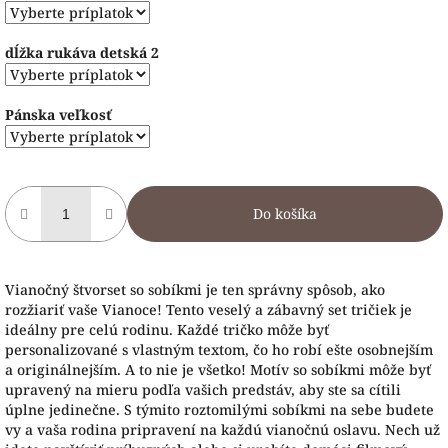
dĺžka rukáva detská 2
Pánska veľkosť
Do košíka
Vianočný štvorset so sobíkmi je ten správny spôsob, ako
rozžiariť vaše Vianoce! Tento veselý a zábavný set tričiek je
ideálny pre celú rodinu. Každé tričko môže byť
personalizované s vlastným textom, čo ho robí ešte osobnejším
a originálnejším. A to nie je všetko! Motív so sobíkmi môže byť
upravený na mieru podľa vašich predstáv, aby ste sa cítili
úplne jedinečne. S týmito roztomilými sobíkmi na sebe budete
vy a vaša rodina pripravení na každú vianočnú oslavu. Nech už