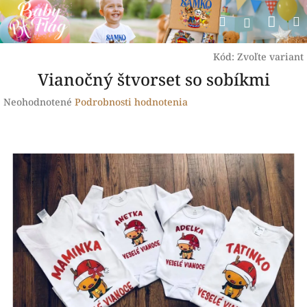
Prejsť
Nák
Hľadať
na
Prihlásen
obsah
koší
Kód:
Zvoľte variant
Vianočný štvorset so sobíkmi
Priemerné
Neohodnotené
Podrobnosti hodnotenia
hodnotenie
produktu
je
0,0
z
5
hviezdičiek.