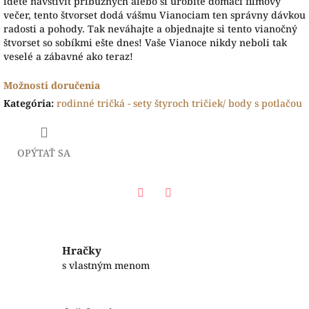
idete navštíviť príbuzných alebo si urobíte domáci filmový
večer, tento štvorset dodá vášmu Vianociam ten správny dávkou
radosti a pohody. Tak neváhajte a objednajte si tento vianočný
štvorset so sobíkmi ešte dnes! Vaše Vianoce nikdy neboli tak
veselé a zábavné ako teraz!
Možnosti doručenia
Kategória
:
rodinné tričká - sety štyroch tričiek/ body s potlačou
OPÝTAŤ SA
Facebook
Twitter
Hračky
s vlastným menom