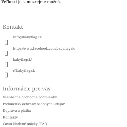
Veľkosti je samozrejme možná.
Z
á
Kontakt
p
ä
info
@
babyflag.sk
t
i
https://www.facebook.com/babyflagsk/
e
babyflagsk/
@babyflag.sk
Informácie pre vás
Všeobecné obchodné podmienky
Podmienky ochrany osobných údajov
Doprava a platba
Kontakty
Často kladené otázky / FAQ