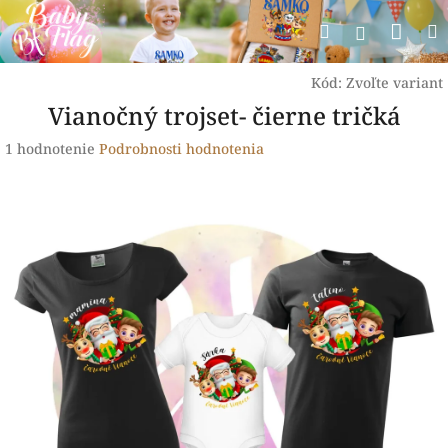
Prejsť
Nák
Hľadať
na
Prihlásen
obsah
koší
Kód:
Zvoľte variant
Vianočný trojset- čierne tričká
Priemerné
1 hodnotenie
Podrobnosti hodnotenia
hodnotenie
produktu
je
5,0
z
5
hviezdičiek.