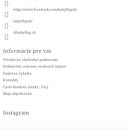
t
i
https://www.facebook.com/babyflagsk/
e
babyflagsk/
@babyflag.sk
Informácie pre vás
Všeobecné obchodné podmienky
Podmienky ochrany osobných údajov
Doprava a platba
Kontakty
Často kladené otázky / FAQ
Moja objednávka
Instagram