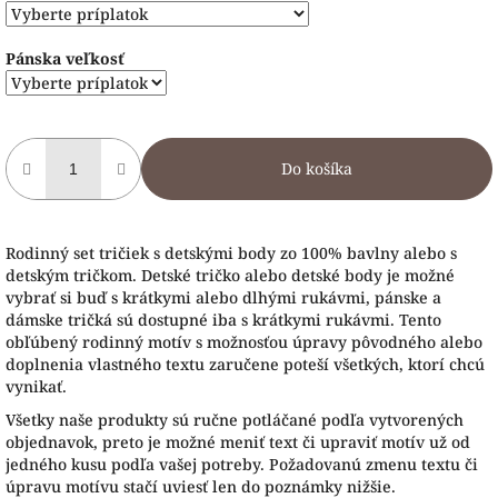
Pánska veľkosť
Do košíka
Rodinný set tričiek s detskými body zo 100% bavlny alebo s
detským tričkom. Detské tričko alebo detské body je možné
vybrať si buď s krátkymi alebo dlhými rukávmi, pánske a
dámske tričká sú dostupné iba s krátkymi rukávmi. Tento
obľúbený rodinný motív s možnosťou úpravy pôvodného alebo
doplnenia vlastného textu zaručene poteší všetkých, ktorí chcú
vynikať.
Všetky naše produkty sú ručne potláčané podľa vytvorených
objednavok, preto je možné meniť text či upraviť motív už od
jedného kusu podľa vašej potreby. Požadovanú zmenu textu či
úpravu motívu stačí uviesť len do poznámky nižšie.