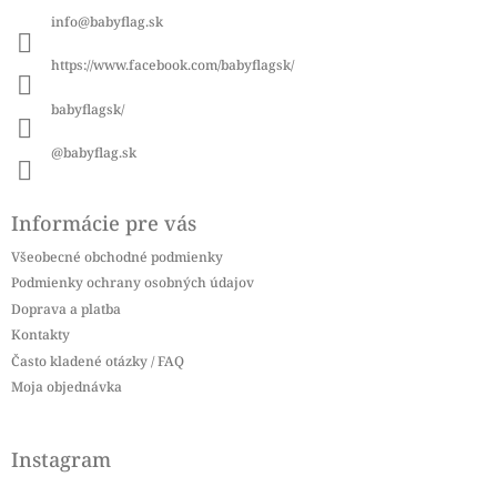
ä
info
@
babyflag.sk
t
i
https://www.facebook.com/babyflagsk/
e
babyflagsk/
@babyflag.sk
Informácie pre vás
Všeobecné obchodné podmienky
Podmienky ochrany osobných údajov
Doprava a platba
Kontakty
Často kladené otázky / FAQ
Moja objednávka
Instagram