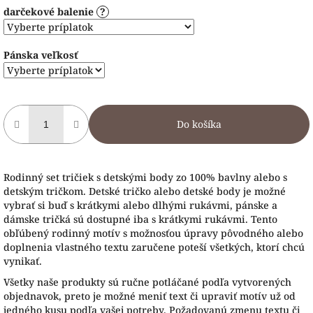
darčekové balenie
?
Pánska veľkosť
Do košíka
Rodinný set tričiek s detskými body zo 100% bavlny alebo s
detským tričkom. Detské tričko alebo detské body je možné
vybrať si buď s krátkymi alebo dlhými rukávmi, pánske a
dámske tričká sú dostupné iba s krátkymi rukávmi. Tento
obľúbený rodinný motív s možnosťou úpravy pôvodného alebo
doplnenia vlastného textu zaručene poteší všetkých, ktorí chcú
vynikať.
Všetky naše produkty sú ručne potláčané podľa vytvorených
objednavok, preto je možné meniť text či upraviť motív už od
jedného kusu podľa vašej potreby. Požadovanú zmenu textu či