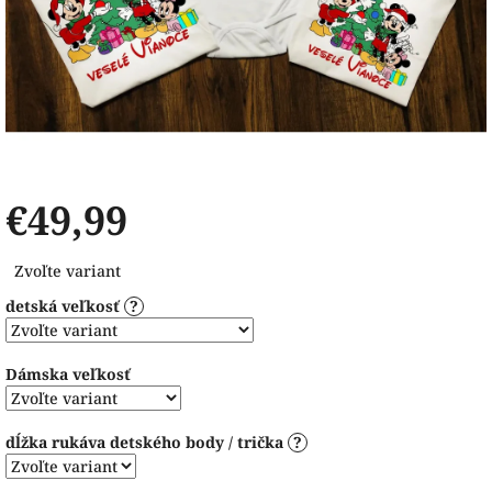
€49,99
Jednotková
Zvoľte variant
cena:
detská veľkosť
?
Dámska veľkosť
dĺžka rukáva detského body / trička
?