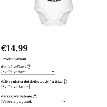
€14,99
Jednotková
Zvoľte variant
cena:
detská veľkosť
?
dĺžka rukáva detského body / trička
?
darčekové balenie
?