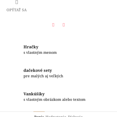
OPÝTAŤ SA
Facebook
Twitter
Hračky
s vlastným menom
dačekové sety
pre malých aj veľkých
Vankúšiky
s vlastným obrázkom alebo textom
Popis
Hodnotenie
Diskusia