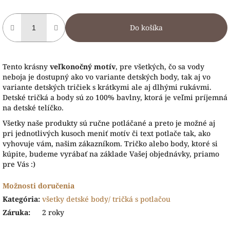
Do košíka
Tento krásny
veľkonočný motív
, pre všetkých, čo sa vody
neboja je dostupný ako vo variante detských body, tak aj vo
variante detských tričiek s krátkymi ale aj dlhými rukávmi.
Detské tričká a body sú zo 100% bavlny, ktorá je veľmi príjemná
na detské telíčko.
Všetky naše produkty sú ručne potláčané a preto je možné aj
pri jednotlivých kusoch meniť motív či text potlače tak, ako
vyhovuje vám, našim zákazníkom. Tričko alebo body, ktoré si
kúpite, budeme vyrábať na základe Vašej objednávky, priamo
pre Vás :)
Možnosti doručenia
Kategória
:
všetky detské body/ tričká s potlačou
Záruka
:
2 roky