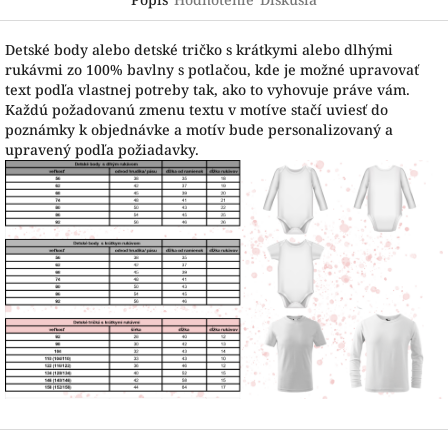
Detské body alebo detské tričko s krátkymi alebo dlhými
rukávmi zo 100% bavlny s potlačou, kde je možné upravovať
text podľa vlastnej potreby tak, ako to vyhovuje práve vám.
Každú požadovanú zmenu textu v motíve stačí uviesť do
poznámky k objednávke a motív bude personalizovaný a
upravený podľa požiadavky.
Z