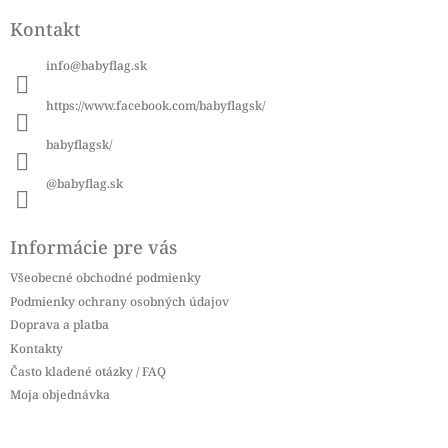
á
Kontakt
p
ä
info
@
babyflag.sk
t
i
https://www.facebook.com/babyflagsk/
e
babyflagsk/
@babyflag.sk
Informácie pre vás
Všeobecné obchodné podmienky
Podmienky ochrany osobných údajov
Doprava a platba
Kontakty
Často kladené otázky / FAQ
Moja objednávka