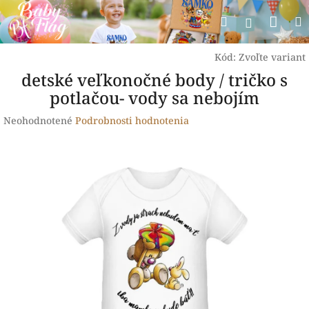
Prejsť
Nák
Hľadať
na
Prihlásen
obsah
koší
Kód:
Zvoľte variant
detské veľkonočné body / tričko s
potlačou- vody sa nebojím
Priemerné
Neohodnotené
Podrobnosti hodnotenia
hodnotenie
produktu
je
0,0
z
5
hviezdičiek.