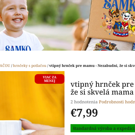
LAČOU
/
hrnčeky s potlačou
/
vtipný hrnček pre mamu - Nezabudni, že si sk
VIAC ZA
MENEJ
vtipný hrnček pr
že si skvelá mama
Priemerné
2 hodnotenia
Podrobnosti hodn
hodnotenie
€7,99
produktu
je
Jednotková
5,0
štandardná výroba a expedíci
cena:
z