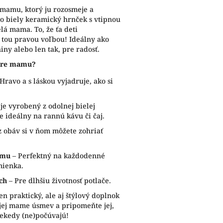
 mamu, ktorý ju rozosmeje a
to biely keramický hrnček s vtipnou
lá mama. To, že ťa deti
e tou pravou voľbou! Ideálny ako
ny alebo len tak, pre radosť.
 pre mamu?
Hravo a s láskou vyjadruje, ako si
je vyrobený z odolnej bielej
e ideálny na rannú kávu či čaj.
 obáv si v ňom môžete zohriať
amu
– Perfektný na každodenné
mienka.
ch
– Pre dlhšiu životnosť potlače.
n praktický, ale aj štýlový doplnok
ojej mame úsmev a pripomeňte jej,
niekedy (ne)počúvajú!