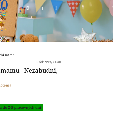
Nákupný
Hľadať
Prihlásenie
košík
velá mama
Kód:
993/XL40
e mamu - Nezabudni,
otenia
a do 2-5 pracovných dní