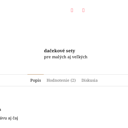
Facebook
Twitter
dačekové sety
pre malých aj veľkých
Popis
Hodnotenie (2)
Diskusia
a
ávu aj čaj