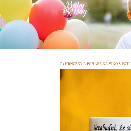
Prejsť
na
obsah
Domov
/
HRNČEKY A POHÁRE NA VÍNO S POT