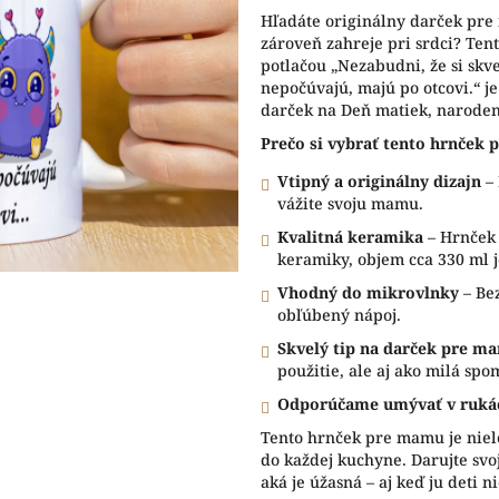
5
Hľadáte originálny darček pre
hviezdičiek.
zároveň zahreje pri srdci? Ten
potlačou „Nezabudni, že si skve
nepočúvajú, majú po otcovi.“ j
darček na Deň matiek, narodeni
Prečo si vybrať tento hrnček
Vtipný a originálny dizajn
– 
vážite svoju mamu.
Kvalitná keramika
– Hrnček 
keramiky, objem cca 330 ml j
Vhodný do mikrovlnky
– Bez
obľúbený nápoj.
Skvelý tip na darček pre m
použitie, ale aj ako milá spo
Odporúčame umývať v ruká
Tento hrnček pre mamu je niele
do každej kuchyne. Darujte sv
aká je úžasná – aj keď ju deti 