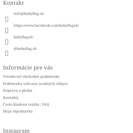
Kontakt
p
ä
info
@
babyflag.sk
t
i
https://www.facebook.com/babyflagsk/
e
babyflagsk/
@babyflag.sk
Informácie pre vás
Všeobecné obchodné podmienky
Podmienky ochrany osobných údajov
Doprava a platba
Kontakty
Často kladené otázky / FAQ
Moja objednávka
Instagram