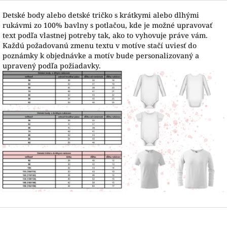
Detské body alebo detské tričko s krátkymi alebo dlhými
rukávmi zo 100% bavlny s potlačou, kde je možné upravovať
text podľa vlastnej potreby tak, ako to vyhovuje práve vám.
Každú požadovanú zmenu textu v motíve stačí uviesť do
poznámky k objednávke a motív bude personalizovaný a
upravený podľa požiadavky.
Z
á