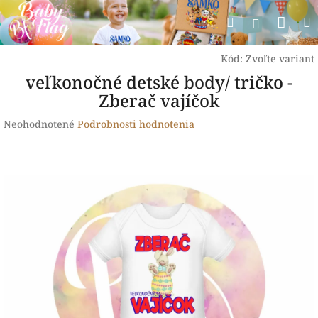
Prejsť
Nák
Hľadať
na
Prihlásen
obsah
koší
Kód:
Zvoľte variant
veľkonočné detské body/ tričko -
Zberač vajíčok
Priemerné
Neohodnotené
Podrobnosti hodnotenia
hodnotenie
produktu
je
0,0
z
5
hviezdičiek.