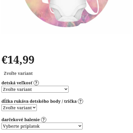
€14,99
Jednotková
Zvoľte variant
cena:
detská veľkosť
?
dĺžka rukáva detského body / trička
?
darčekové balenie
?