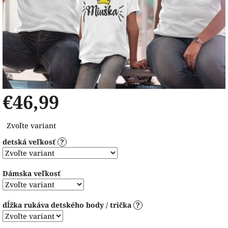
€46,99
Jednotková
Zvoľte variant
cena:
detská veľkosť
?
Dámska veľkosť
dĺžka rukáva detského body / trička
?