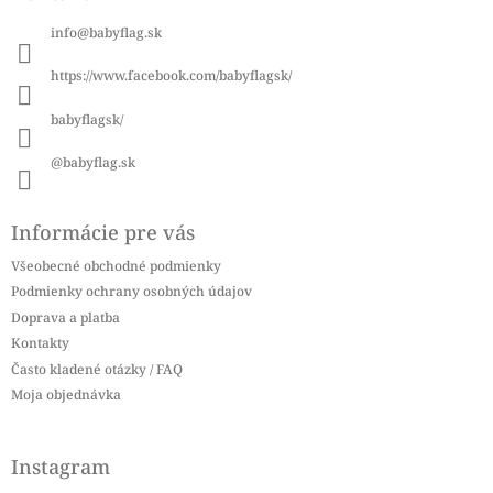
ä
info
@
babyflag.sk
t
i
https://www.facebook.com/babyflagsk/
e
babyflagsk/
@babyflag.sk
Informácie pre vás
Všeobecné obchodné podmienky
Podmienky ochrany osobných údajov
Doprava a platba
Kontakty
Často kladené otázky / FAQ
Moja objednávka
Instagram