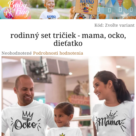
Prejsť
Nák
Hľadať
na
Prihlásen
obsah
koší
Kód:
Zvoľte variant
rodinný set tričiek - mama, ocko,
dieťatko
Priemerné
Neohodnotené
Podrobnosti hodnotenia
hodnotenie
produktu
je
0,0
z
5
hviezdičiek.