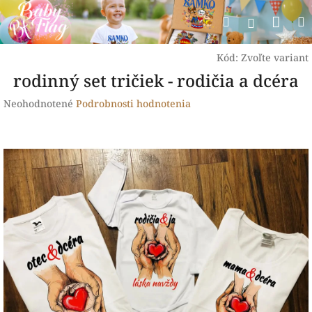
Prejsť
Nák
Hľadať
na
Prihlásen
obsah
koší
Kód:
Zvoľte variant
rodinný set tričiek - rodičia a dcéra
Priemerné
Neohodnotené
Podrobnosti hodnotenia
hodnotenie
produktu
je
0,0
z
5
hviezdičiek.