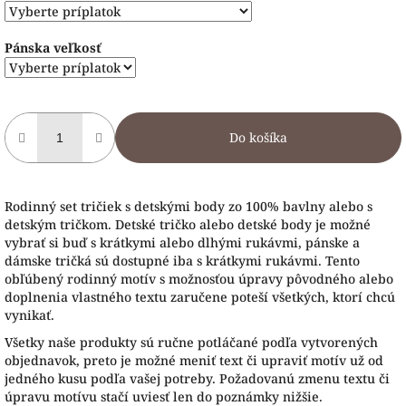
Pánska veľkosť
Do košíka
Rodinný set tričiek s detskými body zo 100% bavlny alebo s
detským tričkom. Detské tričko alebo detské body je možné
vybrať si buď s krátkymi alebo dlhými rukávmi, pánske a
dámske tričká sú dostupné iba s krátkymi rukávmi. Tento
obľúbený rodinný motív s možnosťou úpravy pôvodného alebo
doplnenia vlastného textu zaručene poteší všetkých, ktorí chcú
vynikať.
Všetky naše produkty sú ručne potláčané podľa vytvorených
objednavok, preto je možné meniť text či upraviť motív už od
jedného kusu podľa vašej potreby. Požadovanú zmenu textu či
úpravu motívu stačí uviesť len do poznámky nižšie.