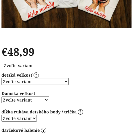
€48,99
Jednotková
Zvoľte variant
cena:
detská veľkosť
?
Dámska veľkosť
dĺžka rukáva detského body / trička
?
darčekové balenie
?