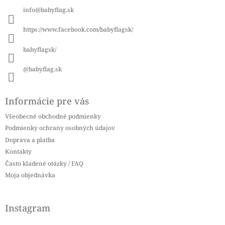
ä
info
@
babyflag.sk
t
i
https://www.facebook.com/babyflagsk/
e
babyflagsk/
@babyflag.sk
Informácie pre vás
Všeobecné obchodné podmienky
Podmienky ochrany osobných údajov
Doprava a platba
Kontakty
Často kladené otázky / FAQ
Moja objednávka
Instagram