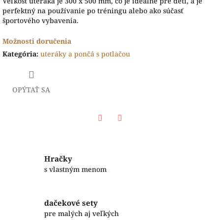
Veľkosť uteráka je 300 x 500 mm, čo je ideálne pre deti, a je
perfektný na používanie po tréningu alebo ako súčasť
športového vybavenia.
Možnosti doručenia
Kategória
:
uteráky a pončá s potlačou
OPÝTAŤ SA
Facebook
Twitter
Hračky
s vlastným menom
dačekové sety
pre malých aj veľkých