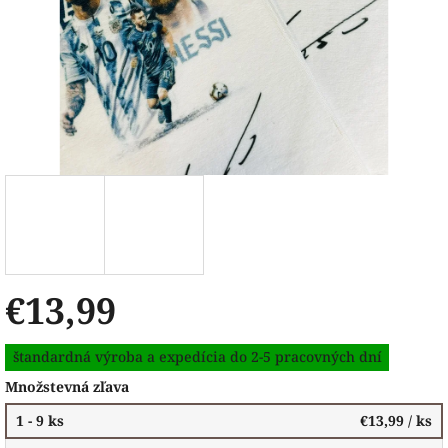
€13,99
Jednotková
štandardná výroba a expedícia do 2-5 pracovných dní
cena:
Množstevná zľava
1 - 9 ks
€13,99
/ ks