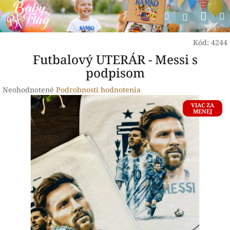
Prejsť
Nák
Hľadať
na
Prihlásen
obsah
koší
Kód:
4244
Futbalový UTERÁR - Messi s
podpisom
Priemerné
Neohodnotené
Podrobnosti hodnotenia
hodnotenie
VIAC ZA
produktu
MENEJ
je
0,0
z
5
hviezdičiek.