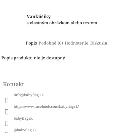
Vankúšiky
s vlastným obrázkom alebo textom
Popis
Podobné (6)
Hodnotenie
Diskusia
Popis produktu nie je dostupný
Z
á
Kontakt
p
ä
info
@
babyflag.sk
t
i
https://www.facebook.com/babyflagsk/
e
babyflagsk/
@babyflag.sk