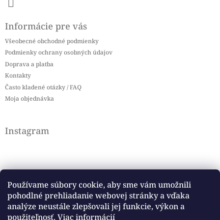
Informácie pre vás
Všeobecné obchodné podmienky
Podmienky ochrany osobných údajov
Doprava a platba
Kontakty
Často kladené otázky / FAQ
Moja objednávka
Instagram
Používame súbory cookie, aby sme vám umožnili
pohodlné prehliadanie webovej stránky a vďaka
Sledovať na Instagrame
analýze neustále zlepšovali jej funkcie, výkon a
použiteľnosť.
Viac informácií