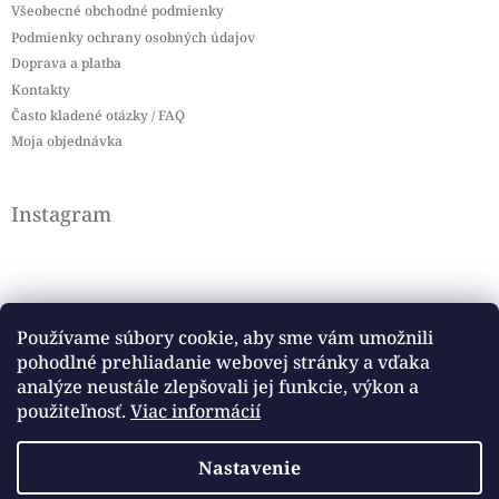
Všeobecné obchodné podmienky
Podmienky ochrany osobných údajov
Doprava a platba
Kontakty
Často kladené otázky / FAQ
Moja objednávka
Instagram
Používame súbory cookie, aby sme vám umožnili
pohodlné prehliadanie webovej stránky a vďaka
Sledovať na Instagrame
analýze neustále zlepšovali jej funkcie, výkon a
použiteľnosť.
Viac informácií
Facebook
Nastavenie