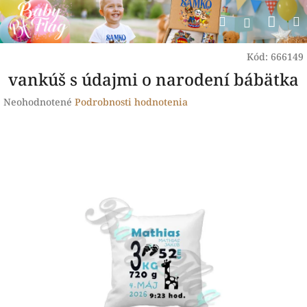
Prejsť
Nák
Hľadať
na
Prihlásen
obsah
koší
Kód:
666149
vankúš s údajmi o narodení bábätka
Priemerné
Neohodnotené
Podrobnosti hodnotenia
hodnotenie
produktu
je
0,0
z
5
hviezdičiek.