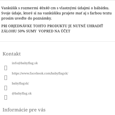
Vankúšik s rozmermi 40x40 cm s vlastnými údajmi o bábätku.
Svoje údaje, ktoré si na vankúšiku prajete mať aj s farbou textu
prosím uveďte do poznámky.
PRI OBJEDNÁVKE TOHTO PRODUKTU JE NUTNÉ UHRADIŤ
ZÁLOHU 50% SUMY VOPRED NA ÚČET
Z
á
Kontakt
p
ä
info
@
babyflag.sk
t
i
https://www.facebook.com/babyflagsk/
e
babyflagsk/
@babyflag.sk
Informácie pre vás