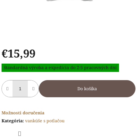
€15,99
Jednotková
štandardná výroba a expedícia do 2-5 pracovných dní
cena:
Do košíka
Možnosti doručenia
Kategória
:
vankúše s potlačou