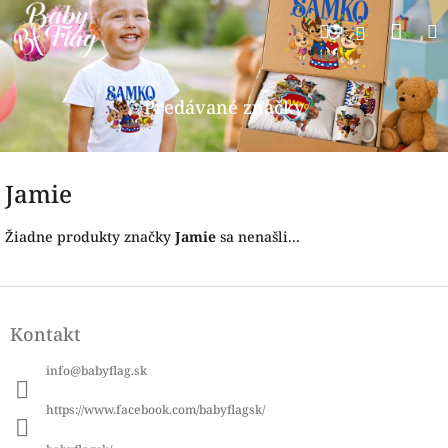
Prejsť
Nák
Hľadať
na
Prihlásen
obsah
koší
Predávané značky
Jamie
Žiadne produkty značky
Jamie
sa nenašli...
Z
á
Kontakt
p
ä
info
@
babyflag.sk
t
i
https://www.facebook.com/babyflagsk/
e