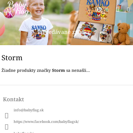
Prejsť
Nák
Hľadať
na
Prihlásen
obsah
koší
Predávané značky
Storm
Žiadne produkty značky
Storm
sa nenašli...
Z
á
Kontakt
p
ä
info
@
babyflag.sk
t
i
https://www.facebook.com/babyflagsk/
e