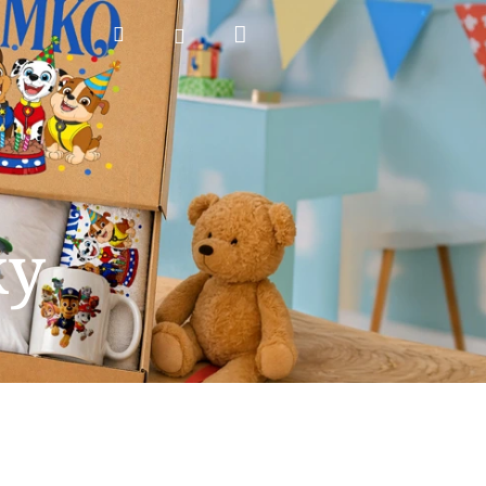
Nákupný
Hľadať
Prihlásenie
košík
ky