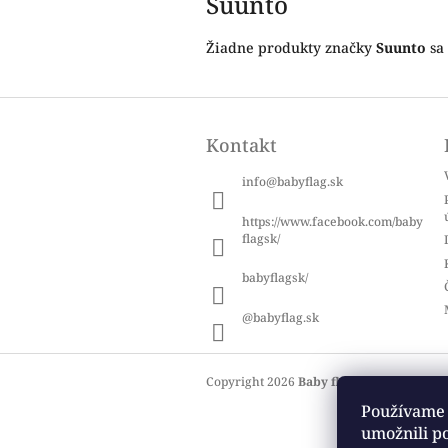
Suunto
Žiadne produkty značky
Suunto
sa 
Z
á
Kontakt
p
ä
info
@
babyflag.sk
t
i
https://www.facebook.com/baby
e
flagsk/
babyflagsk/
@babyflag.sk
Copyright 2026
Baby flag
. Všetky práva 
Používame 
umožnili p