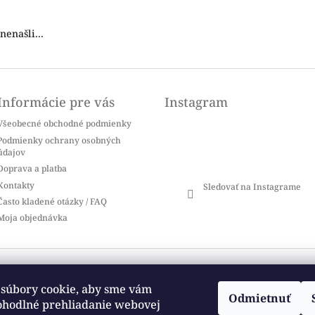
nenašli...
Informácie pre vás
Instagram
Všeobecné obchodné podmienky
Podmienky ochrany osobných
údajov
Doprava a platba
Kontakty
Sledovať na Instagrame
Často kladené otázky / FAQ
Moja objednávka
vyhradené.
Upraviť nastavenie cookies
súbory cookie, aby sme vám
Odmietnuť
ohodlné prehliadanie webovej