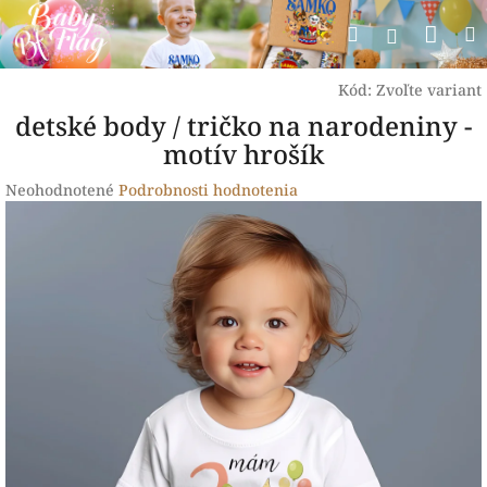
Prejsť
Nák
Hľadať
na
Prihlásen
obsah
koší
Kód:
Zvoľte variant
detské body / tričko na narodeniny -
motív hrošík
Priemerné
Neohodnotené
Podrobnosti hodnotenia
hodnotenie
produktu
je
0,0
z
5
hviezdičiek.