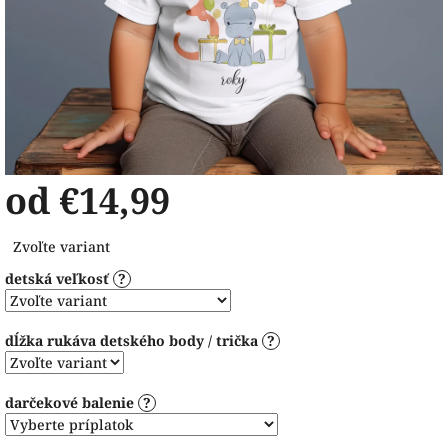
od
€14,99
Jednotková
Zvoľte variant
cena:
detská veľkosť
?
dĺžka rukáva detského body / trička
?
darčekové balenie
?