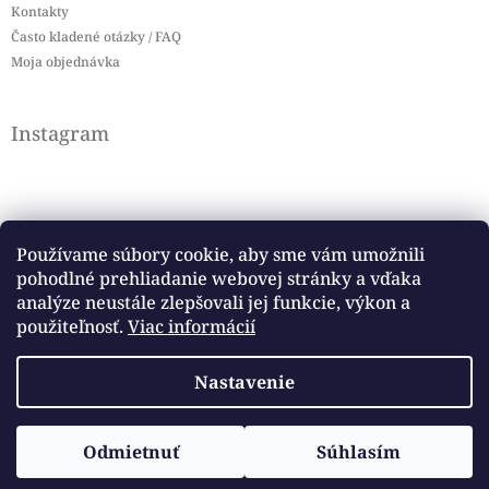
Kontakty
Často kladené otázky / FAQ
Moja objednávka
Instagram
Používame súbory cookie, aby sme vám umožnili
pohodlné prehliadanie webovej stránky a vďaka
Sledovať na Instagrame
analýze neustále zlepšovali jej funkcie, výkon a
použiteľnosť.
Viac informácií
Facebook
Nastavenie
Copyright 2026
Baby flag
. Všetky práva vyhradené.
Vytvoril Shoptet
Odmietnuť
Súhlasím
Upraviť nastavenie cookies