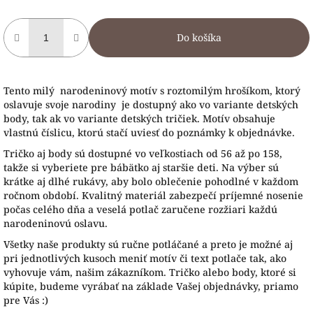
Do košíka
Tento milý narodeninový motív s roztomilým hrošíkom, ktorý
oslavuje svoje narodiny je dostupný ako vo variante detských
body, tak ak vo variante detských tričiek. Motív obsahuje
vlastnú číslicu, ktorú stačí uviesť do poznámky k objednávke.
Tričko aj body sú dostupné vo veľkostiach od 56 až po 158,
takže si vyberiete pre bábätko aj staršie deti. Na výber sú
krátke aj dlhé rukávy, aby bolo oblečenie pohodlné v každom
ročnom období. Kvalitný materiál zabezpečí príjemné nosenie
počas celého dňa a veselá potlač zaručene rozžiari každú
narodeninovú oslavu.
Všetky naše produkty sú ručne potláčané a preto je možné aj
pri jednotlivých kusoch meniť motív či text potlače tak, ako
vyhovuje vám, našim zákazníkom. Tričko alebo body, ktoré si
kúpite, budeme vyrábať na základe Vašej objednávky, priamo
pre Vás :)