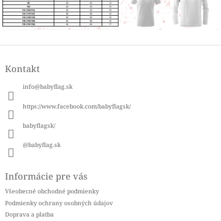
Z
á
Kontakt
p
ä
info
@
babyflag.sk
t
i
https://www.facebook.com/babyflagsk/
e
babyflagsk/
@babyflag.sk
Informácie pre vás
Všeobecné obchodné podmienky
Podmienky ochrany osobných údajov
Doprava a platba