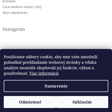
Kontakty
Často kladené otázky / FAQ
Moja objednávka
Instagram
Používame súbory cookie, aby sme vám umožnili
pohodlné prehliadanie webovej stránky a vďaka
Sledovať na Instagrame
analýze neustále zlepšovali jej funkcie, výkon a
použiteľnosť.
Viac informácií
Facebook
Nastavenie
Copyright 2026
Baby flag
. Všetky práva vyhradené.
Vytvoril Shoptet
Odmietnuť
Súhlasím
Upraviť nastavenie cookies