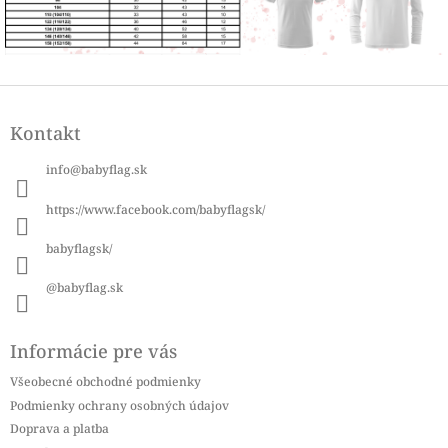
Z
á
Kontakt
p
ä
info
@
babyflag.sk
t
i
https://www.facebook.com/babyflagsk/
e
babyflagsk/
@babyflag.sk
Informácie pre vás
Všeobecné obchodné podmienky
Podmienky ochrany osobných údajov
Doprava a platba