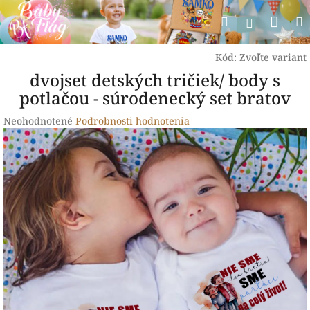
Prejsť
Nák
Hľadať
na
Prihlásen
obsah
koší
Kód:
Zvoľte variant
dvojset detských tričiek/ body s
potlačou - súrodenecký set bratov
Priemerné
Neohodnotené
Podrobnosti hodnotenia
hodnotenie
produktu
je
0,0
z
5
hviezdičiek.