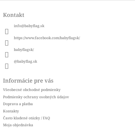
Z
á
Kontakt
p
ä
info
@
babyflag.sk
t
i
https://www.facebook.com/babyflagsk/
e
babyflagsk/
@babyflag.sk
Informácie pre vás
Všeobecné obchodné podmienky
Podmienky ochrany osobných údajov
Doprava a platba
Kontakty
Často kladené otázky / FAQ
Moja objednávka