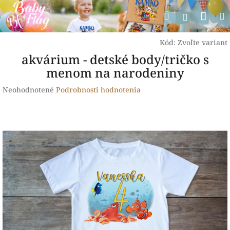
Prejsť
Nák
Hľadať
na
Prihlásen
obsah
koší
Kód:
Zvoľte variant
akvárium - detské body/tričko s
menom na narodeniny
Priemerné
Neohodnotené
Podrobnosti hodnotenia
hodnotenie
produktu
je
0,0
z
5
hviezdičiek.