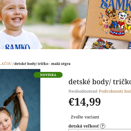
TLAČOU
/
detské body/ tričko - malá ségra
NOVINKA
detské body/ tričk
Priemerné
Neohodnotené
Podrobnosti ho
hodnotenie
€14,99
produktu
je
Jednotková
0,0
Zvoľte variant
cena:
z
detská veľkosť
?
5