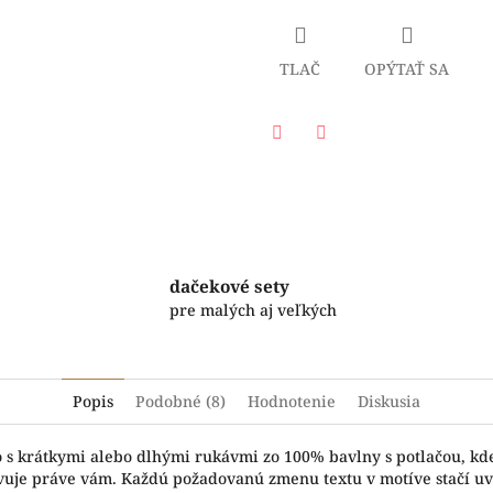
TLAČ
OPÝTAŤ SA
Facebook
Twitter
dačekové sety
pre malých aj veľkých
Popis
Podobné (8)
Hodnotenie
Diskusia
o s krátkymi alebo dlhými rukávmi zo 100% bavlny s potlačou, kd
hovuje práve vám. Každú požadovanú zmenu textu v motíve stačí u