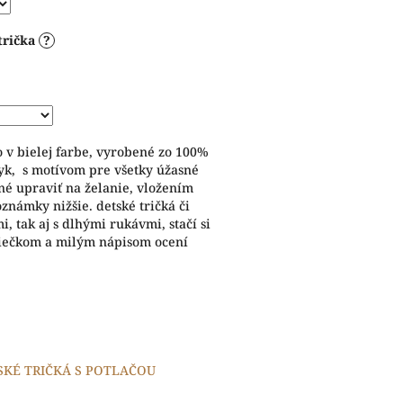
trička
?
o v bielej farbe, vyrobené zo 100%
yk, s motívom pre všetky úžasné
né upraviť na želanie, vložením
námky nižšie. detské tričká či
, tak aj s dlhými rukávmi, stačí si
rdiečkom a milým nápisom ocení
SKÉ TRIČKÁ S POTLAČOU