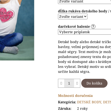
hviezdičiek.
dĺžka rukáva detského body / 
darčekové balenie
?
Detské body alebo detské tričk
bavlny, veľmi príjemnej na dot
malé ségry. Text motívu je mož
požadovanej zmeny textu do poz
body sú dostupné ako s krátkymi
len vybrať. Detský motiv so s
určite každá ségra.
Do košíka
Možnosti doručenia
Kategória
:
DETSKÉ BODY, DET
Záruka
:
2 roky