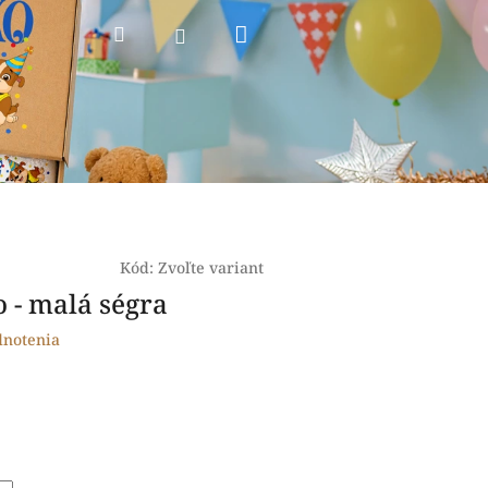
Nákupný
Hľadať
Prihlásenie
košík
Kód:
Zvoľte variant
o - malá ségra
dnotenia