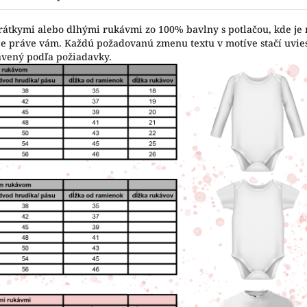
krátkymi alebo dlhými rukávmi zo 100% bavlny s potlačou, kde je
vuje práve vám. Každú požadovanú zmenu textu v motíve stačí uvi
avený podľa požiadavky.