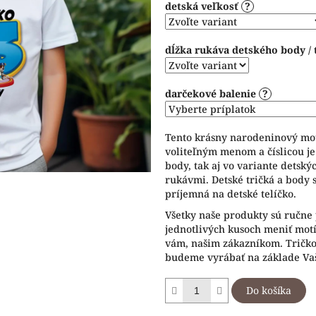
detská veľkosť
?
5
hviezdičiek.
dĺžka rukáva detského body / 
darčekové balenie
?
Tento krásny narodeninový mot
voliteľným menom a číslicou je
body, tak aj vo variante detský
rukávmi. Detské tričká a body 
príjemná na detské telíčko.
Všetky naše produkty sú ručne 
jednotlivých kusoch meniť motív
vám, našim zákazníkom. Tričko 
budeme vyrábať na základe Vaš
Do košíka