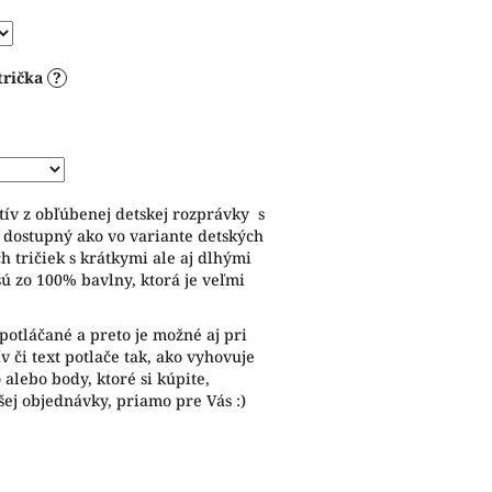
trička
?
ív z obľúbenej detskej rozprávky s
 dostupný ako vo variante detských
ch tričiek s krátkymi ale aj dlhými
sú zo 100% bavlny, ktorá je veľmi
potláčané a preto je možné aj pri
 či text potlače tak, ako vyhovuje
alebo body, ktoré si kúpite,
ej objednávky, priamo pre Vás :)