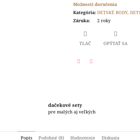
Možnosti doručenia
Kategória
:
DETSKÉ BODY, DET
Záruka
:
2 roky
TLAČ
OPÝTAŤ SA
Facebook
Twitter
dačekové sety
pre malých aj veľkých
Popis
Podobné (8)
Hodnotenie
Diskusia