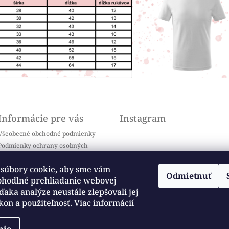
Informácie pre vás
Instagram
Všeobecné obchodné podmienky
Podmienky ochrany osobných
údajov
Doprava a platba
súbory cookie, aby sme vám
Odmietnuť
Kontakty
ohodlné prehliadanie webovej
Sledovať na Instagrame
Často kladené otázky / FAQ
ďaka analýze neustále zlepšovali jej
kon a použiteľnosť.
Viac informácií
Moja objednávka