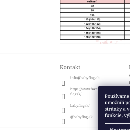
Z
á
Kontakt
p
ä
info
@
babyflag.sk
t
i
https://www.facebook.com/baby
e
flagsk/
Používame 
umožnili p
babyflagsk/
stránky a v
funkcie, vý
@babyflag.sk