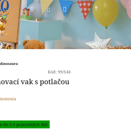
Nákupný
Hľadať
Prihlásenie
košík
 dinosaura
Kód:
99/S46
hovací vak s potlačou
dnotenia
a do 2-5 pracovných dní