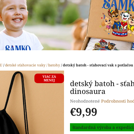
OU
/
detské sťahovacie vaky / batohy
/
detský batoh - sťahovací vak s potlačou
VIAC ZA
MENEJ
detský batoh - sťa
dinosaura
Priemerné
Neohodnotené
Podrobnosti ho
hodnotenie
€9,99
produktu
je
Jednotková
0,0
štandardná výroba a expedíci
cena:
z