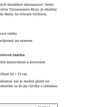
lých fanúšikov dinosaurov! Tento
lačou Tyranosaura Rexa je ideálny
do školy, na telesnú výchovu,
nová väzba
príjemný na nosenie
sterovú šnúrku
tým materiálom a kovovými
eľkosť 20 × 23 cm
lizácie nie je možné platiť na
ednávky sa do jej výroby s radosťou