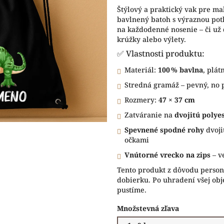
5
Štýlový a praktický vak pre ma
hviezdičiek.
bavlnený batoh s výraznou pot
na každodenné nosenie – či už 
krúžky alebo výlety.
✅ Vlastnosti produktu:
Materiál:
100 % bavlna
, plát
Stredná gramáž – pevný, no 
Rozmery:
47 × 37 cm
Zatváranie na
dvojitú polye
Spevnené spodné rohy
dvoji
očkami
Vnútorné vrecko na zips
– v
Tento produkt z dôvodu persona
dobierku. Po uhradení všej obj
pustíme.
Množstevná zľava