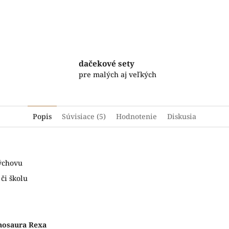
Facebook
Twitter
dačekové sety
pre malých aj veľkých
Popis
Súvisiace (5)
Hodnotenie
Diskusia
výchovu
 či školu
anosaura Rexa