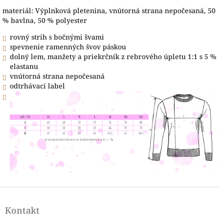
materiál: Výplnková pletenina, vnútorná strana nepočesaná, 50
% bavlna, 50 % polyester
rovný strih s bočnými švami
spevnenie ramenných švov páskou
dolný lem, manžety a priekrčník z rebrového úpletu 1:1 s 5 %
elastanu
vnútorná strana nepočesaná
odtrhávací label
Z
á
Kontakt
p