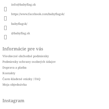
ä
info
@
babyflag.sk
t
i
https://www.facebook.com/babyflagsk/
e
babyflagsk/
@babyflag.sk
Informácie pre vás
Všeobecné obchodné podmienky
Podmienky ochrany osobných údajov
Doprava a platba
Kontakty
Často kladené otázky / FAQ
Moja objednávka
Instagram