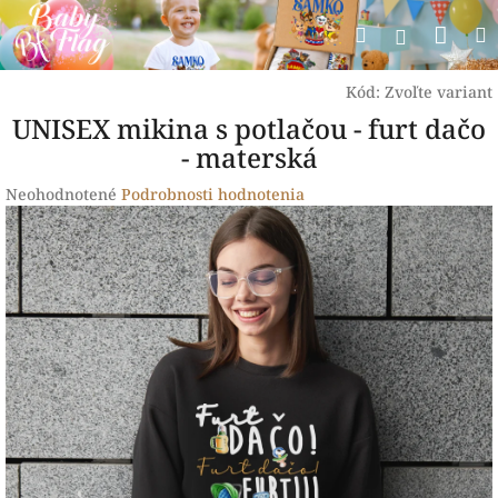
Prejsť
Nák
Hľadať
na
Prihlásen
obsah
koší
Kód:
Zvoľte variant
UNISEX mikina s potlačou - furt dačo
- materská
Priemerné
Neohodnotené
Podrobnosti hodnotenia
hodnotenie
produktu
je
0,0
z
5
hviezdičiek.