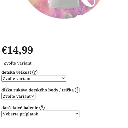
€14,99
Jednotková
Zvoľte variant
cena:
detská veľkosť
?
dĺžka rukáva detského body / trička
?
darčekové balenie
?