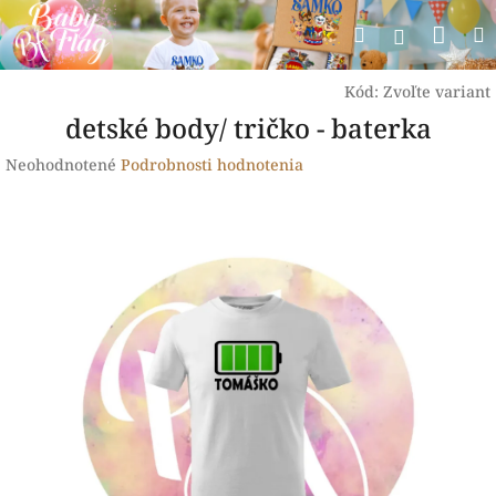
Prejsť
Nák
Hľadať
na
Prihlásen
obsah
koší
Kód:
Zvoľte variant
detské body/ tričko - baterka
Priemerné
Neohodnotené
Podrobnosti hodnotenia
hodnotenie
produktu
je
0,0
z
5
hviezdičiek.