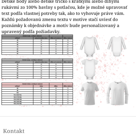
Detské body alebo detské tričko s krátkymi alebo dlhými
rukávmi zo 100% bavlny s potlačou, kde je možné upravovať
text podľa vlastnej potreby tak, ako to vyhovuje práve vám.
Každú požadovanú zmenu textu v motíve stačí uviesť do
poznámky k objednávke a motív bude personalizovaný a
upravený podľa požiadavky.
Z
á
Kontakt
p