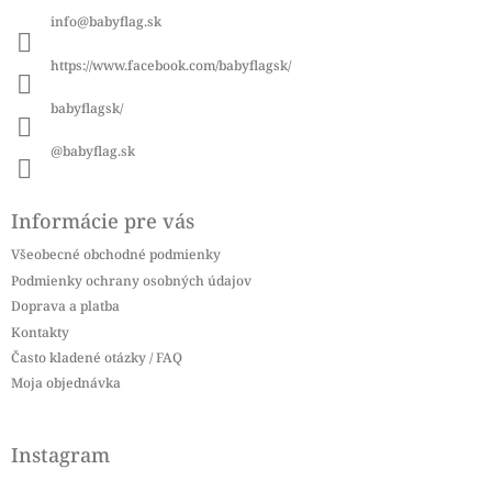
ä
info
@
babyflag.sk
t
i
https://www.facebook.com/babyflagsk/
e
babyflagsk/
@babyflag.sk
Informácie pre vás
Všeobecné obchodné podmienky
Podmienky ochrany osobných údajov
Doprava a platba
Kontakty
Často kladené otázky / FAQ
Moja objednávka
Instagram