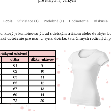
pre malých aj veľkých
Popis
Súvisiace (1)
Podobné (1)
Hodnotenie
Diskusia
čou, ktorý je kombinovaný buď s detským tričkom alebo detským b
naké oblečenie pre mamu, syna, dcérku, tata či iných rodinných pr