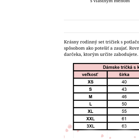
s vlastným menom
Krásny rodinný set tričiek s potla
spôsobom ako potešiť a zaujať. Rov
darčeka, ktorým určite zabodujete.