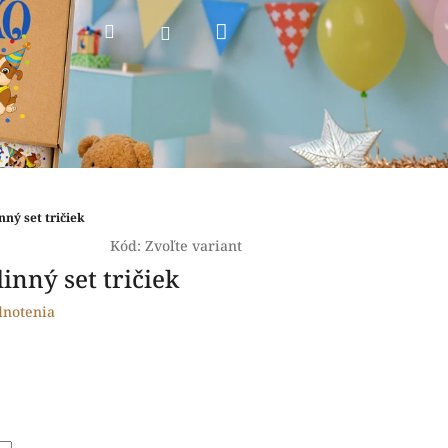
Nákupný
Hľadať
Prihlásenie
košík
nný set tričiek
Kód:
Zvoľte variant
inný set tričiek
dnotenia