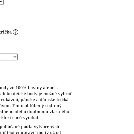
trička
?
 body zo 100% bavlny alebo s
 alebo detské body je možné vybrať
i rukávmi, pánske a dámske tričká
kávmi. Tento obľúbený rodinný
odného alebo doplnenia vlastného
 ktorí chcú vynikať.
 potláčané podľa vytvorených
iť text či upraviť motív už od