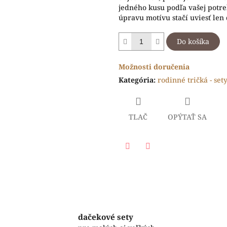
jedného kusu podľa vašej potr
úpravu motívu stačí uviesť len
Do košíka
Možnosti doručenia
Kategória
:
rodinné tričká - set
TLAČ
OPÝTAŤ SA
Facebook
Twitter
dačekové sety