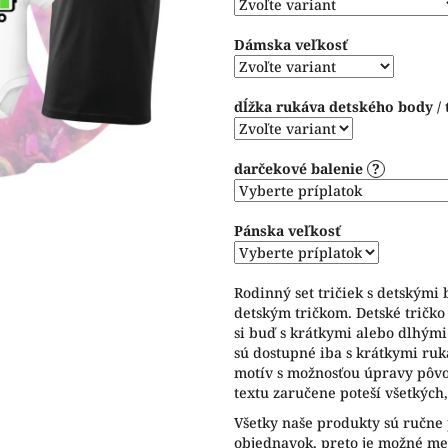
hviezdičiek.
Dámska veľkosť
dĺžka rukáva detského body / 
darčekové balenie
?
Pánska veľkosť
Rodinný set tričiek s detskými
detským tričkom. Detské tričko
si buď s krátkymi alebo dlhým
sú dostupné iba s krátkymi ru
motív s možnosťou úpravy pôv
textu zaručene poteší všetkých,
Všetky naše produkty sú ručne
objednavok, preto je možné men