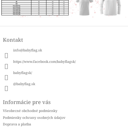
Z
á
Kontakt
p
ä
info
@
babyflag.sk
t
i
https://www.facebook.com/babyflagsk/
e
babyflagsk/
@babyflag.sk
Informácie pre vás
Všeobecné obchodné podmienky
Podmienky ochrany osobných údajov
Doprava a platba