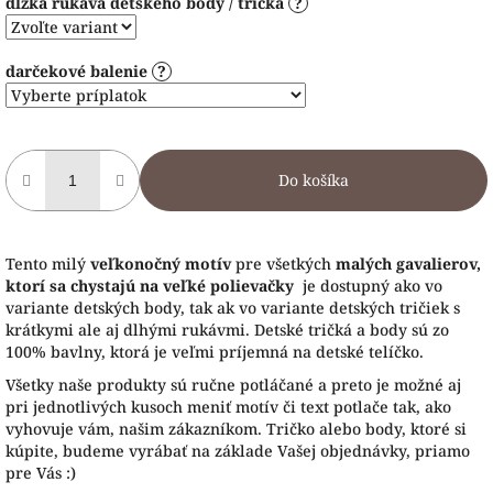
dĺžka rukáva detského body / trička
?
darčekové balenie
?
Do košíka
Tento milý
veľkonočný motív
pre všetkých
malých gavalierov,
ktorí sa chystajú na veľké polievačky
je dostupný ako vo
variante detských body, tak ak vo variante detských tričiek s
krátkymi ale aj dlhými rukávmi. Detské tričká a body sú zo
100% bavlny, ktorá je veľmi príjemná na detské telíčko.
Všetky naše produkty sú ručne potláčané a preto je možné aj
pri jednotlivých kusoch meniť motív či text potlače tak, ako
vyhovuje vám, našim zákazníkom. Tričko alebo body, ktoré si
kúpite, budeme vyrábať na základe Vašej objednávky, priamo
pre Vás :)