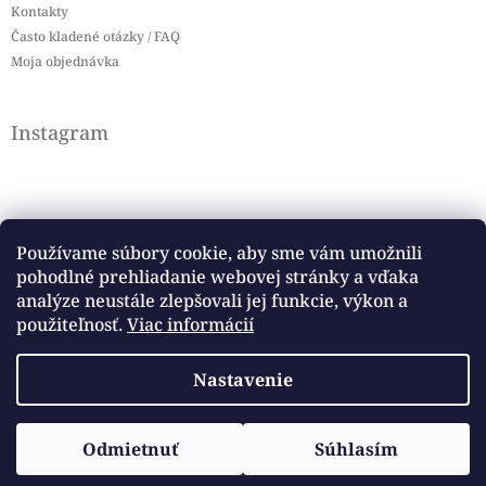
Kontakty
Často kladené otázky / FAQ
Moja objednávka
Instagram
Používame súbory cookie, aby sme vám umožnili
pohodlné prehliadanie webovej stránky a vďaka
Sledovať na Instagrame
analýze neustále zlepšovali jej funkcie, výkon a
použiteľnosť.
Viac informácií
Facebook
Nastavenie
Copyright 2026
Baby flag
. Všetky práva vyhradené.
Vytvoril Shoptet
Odmietnuť
Súhlasím
Upraviť nastavenie cookies