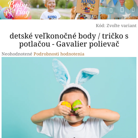
Prejsť
Nák
Hľadať
na
Prihlásen
obsah
koší
Kód:
Zvoľte variant
detské veľkonočné body / tričko s
potlačou - Gavalier polievač
Priemerné
Neohodnotené
Podrobnosti hodnotenia
hodnotenie
produktu
je
0,0
z
5
hviezdičiek.