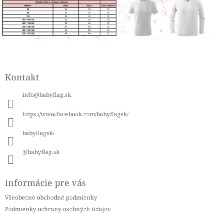
Z
á
Kontakt
p
ä
info
@
babyflag.sk
t
i
https://www.facebook.com/babyflagsk/
e
babyflagsk/
@babyflag.sk
Informácie pre vás
Všeobecné obchodné podmienky
Podmienky ochrany osobných údajov