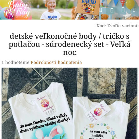
Prejsť
Nák
Hľadať
na
Prihlásen
obsah
koší
Kód:
Zvoľte variant
detské veľkonočné body / tričko s
potlačou - súrodenecký set - Veľká
noc
Priemerné
1 hodnotenie
Podrobnosti hodnotenia
hodnotenie
produktu
je
5,0
z
5
hviezdičiek.