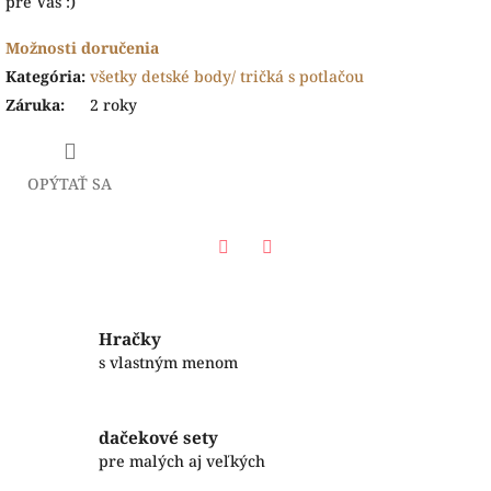
pre Vás :)
Možnosti doručenia
Kategória
:
všetky detské body/ tričká s potlačou
Záruka
:
2 roky
OPÝTAŤ SA
Facebook
Twitter
Hračky
s vlastným menom
dačekové sety
pre malých aj veľkých