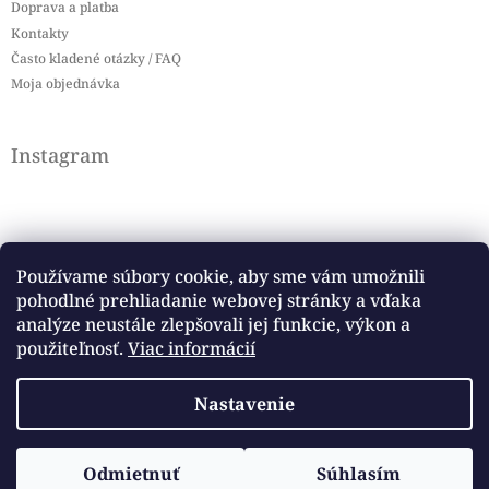
Doprava a platba
Kontakty
Často kladené otázky / FAQ
Moja objednávka
Instagram
Používame súbory cookie, aby sme vám umožnili
pohodlné prehliadanie webovej stránky a vďaka
Sledovať na Instagrame
analýze neustále zlepšovali jej funkcie, výkon a
použiteľnosť.
Viac informácií
Facebook
Nastavenie
Copyright 2026
Baby flag
. Všetky práva vyhradené.
Vytvoril Shoptet
Odmietnuť
Súhlasím