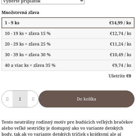
Množstevná zľava
1 - 9 ks
€14,99
/ ks
10 - 19 ks = zľava 15 %
€12,74
/ ks
20 - 29 ks = zľava 25 %
€11,24
/ ks
30 - 39 ks = zľava 30 %
€10,49
/ ks
40 a viac ks = zľava 35 %
€9,74
/ ks
Ušetríte
€0
Do košíka
Tento neutrálny rodinný motív pre budúcich veľkých bračekov
alebo veľké sestričky je dostupný ako vo variante detských
body, tak ak vo variante detských tričiek s krátkymi ale aj