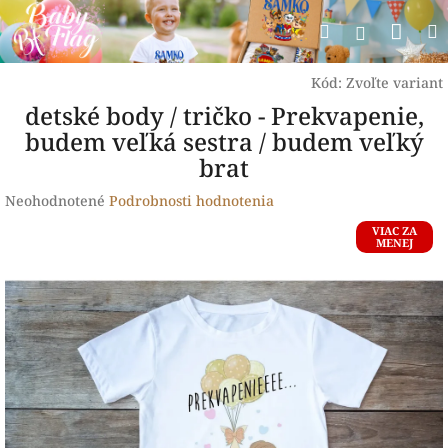
Prejsť
Nák
Hľadať
na
Prihlásen
obsah
koší
Kód:
Zvoľte variant
detské body / tričko - Prekvapenie,
budem veľká sestra / budem veľký
brat
Priemerné
Neohodnotené
Podrobnosti hodnotenia
hodnotenie
VIAC ZA
produktu
MENEJ
je
0,0
z
5
hviezdičiek.