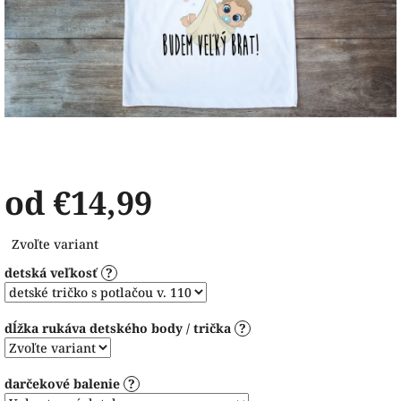
od
€14,99
Jednotková
Zvoľte variant
cena:
detská veľkosť
?
dĺžka rukáva detského body / trička
?
darčekové balenie
?