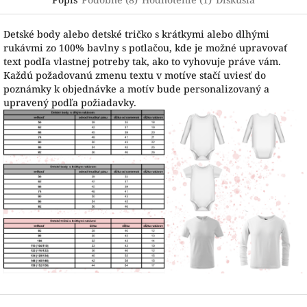
Detské body alebo detské tričko s krátkymi alebo dlhými
rukávmi zo 100% bavlny s potlačou, kde je možné upravovať
text podľa vlastnej potreby tak, ako to vyhovuje práve vám.
Každú požadovanú zmenu textu v motíve stačí uviesť do
poznámky k objednávke a motív bude personalizovaný a
upravený podľa požiadavky.
Z