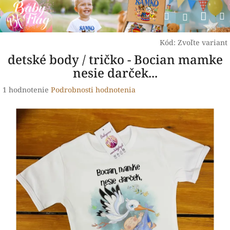
Prejsť
Nák
Hľadať
na
Prihlásen
obsah
koší
Kód:
Zvoľte variant
detské body / tričko - Bocian mamke
nesie darček...
Priemerné
1 hodnotenie
Podrobnosti hodnotenia
hodnotenie
produktu
je
5,0
z
5
hviezdičiek.