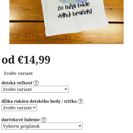
od
€14,99
Jednotková
Zvoľte variant
cena:
detská veľkosť
?
dĺžka rukáva detského body / trička
?
darčekové balenie
?