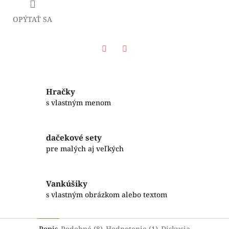
OPÝTAŤ SA
Facebook
Twitter
Hračky
s vlastným menom
dačekové sety
pre malých aj veľkých
Vankúšiky
s vlastným obrázkom alebo textom
Popis
Podobné (8)
Hodnotenie (1)
Diskusia