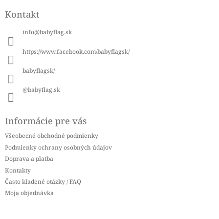
á
Kontakt
p
ä
info
@
babyflag.sk
t
i
https://www.facebook.com/babyflagsk/
e
babyflagsk/
@babyflag.sk
Informácie pre vás
Všeobecné obchodné podmienky
Podmienky ochrany osobných údajov
Doprava a platba
Kontakty
Často kladené otázky / FAQ
Moja objednávka