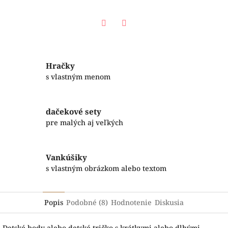
Facebook
Twitter
Hračky
s vlastným menom
dačekové sety
pre malých aj veľkých
Vankúšiky
s vlastným obrázkom alebo textom
Popis
Podobné (8)
Hodnotenie
Diskusia
Detské body alebo detské tričko s krátkymi alebo dlhými