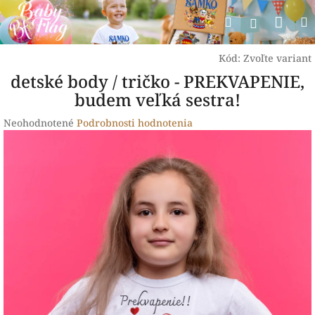
Prejsť
Nák
Hľadať
na
Prihlásen
obsah
koší
Kód:
Zvoľte variant
detské body / tričko - PREKVAPENIE,
budem veľká sestra!
Priemerné
Neohodnotené
Podrobnosti hodnotenia
hodnotenie
produktu
je
0,0
z
5
hviezdičiek.