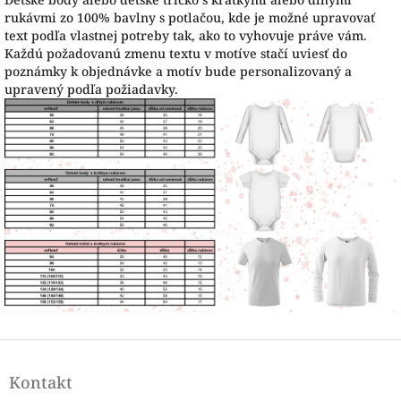
rukávmi zo 100% bavlny s potlačou, kde je možné upravovať
text podľa vlastnej potreby tak, ako to vyhovuje práve vám.
Každú požadovanú zmenu textu v motíve stačí uviesť do
poznámky k objednávke a motív bude personalizovaný a
upravený podľa požiadavky.
Z
á
Kontakt
p