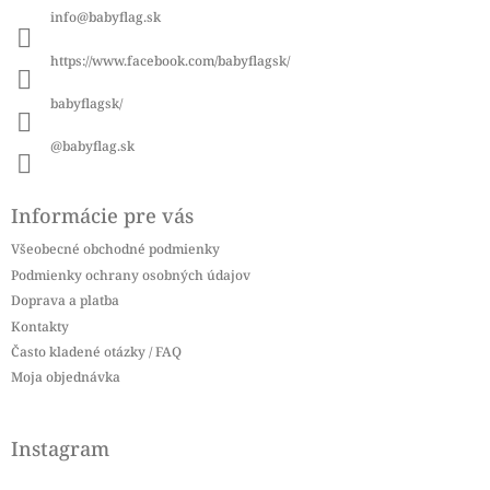
ä
info
@
babyflag.sk
t
i
https://www.facebook.com/babyflagsk/
e
babyflagsk/
@babyflag.sk
Informácie pre vás
Všeobecné obchodné podmienky
Podmienky ochrany osobných údajov
Doprava a platba
Kontakty
Často kladené otázky / FAQ
Moja objednávka
Instagram