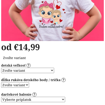
od
€14,99
Jednotková
Zvoľte variant
cena:
detská veľkosť
?
dĺžka rukáva detského body / trička
?
darčekové balenie
?