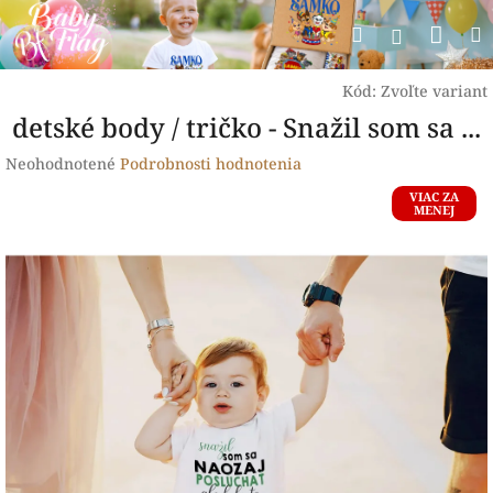
Prejsť
Nák
Hľadať
na
Prihlásen
obsah
koší
Kód:
Zvoľte variant
detské body / tričko - Snažil som sa ...
Priemerné
Neohodnotené
Podrobnosti hodnotenia
hodnotenie
VIAC ZA
produktu
MENEJ
je
0,0
z
5
hviezdičiek.