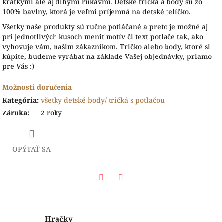
krátkymi ale aj dlhými rukávmi. Detské tričká a body sú zo
100% bavlny, ktorá je veľmi príjemná na detské telíčko.
Všetky naše produkty sú ručne potláčané a preto je možné aj
pri jednotlivých kusoch meniť motív či text potlače tak, ako
vyhovuje vám, našim zákazníkom. Tričko alebo body, ktoré si
kúpite, budeme vyrábať na základe Vašej objednávky, priamo
pre Vás :)
Možnosti doručenia
Kategória
:
všetky detské body/ tričká s potlačou
Záruka
:
2 roky
OPÝTAŤ SA
Facebook
Twitter
Hračky