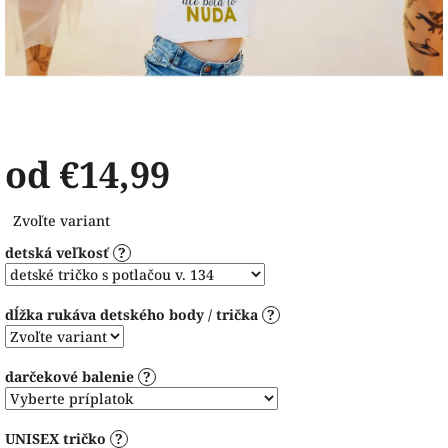
od
€14,99
Jednotková
Zvoľte variant
cena:
detská veľkosť
?
dĺžka rukáva detského body / trička
?
darčekové balenie
?
UNISEX tričko
?