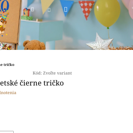
Nákupný
Hľadať
Prihlásenie
košík
ne tričko
Kód:
Zvoľte variant
 detské čierne tričko
dnotenia