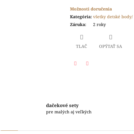
Možnosti doručenia
Kategória
:
všetky detské body/ 
Záruka
:
2 roky
TLAČ
OPÝTAŤ SA
Facebook
Twitter
dačekové sety
pre malých aj veľkých