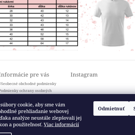
Informácie pre vás
Instagram
Všeobecné obchodné podmienky
Podmienky ochrany osobných
údajov
Doprava a platba
súbory cookie, aby sme vám
Odmietnuť
Kontakty
ohodlné prehliadanie webovej
Sledovať na Instagrame
Často kladené otázky / FAQ
ďaka analýze neustále zlepšovali jej
kon a použiteľnosť.
Viac informácií
Moja objednávka