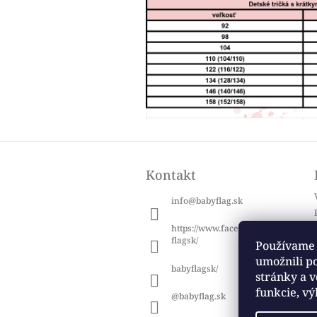
Z
á
Kontakt
p
ä
info
@
babyflag.sk
t
i
https://www.facebook.com/baby
e
flagsk/
Používame 
umožnili p
babyflagsk/
stránky a v
funkcie, vý
@babyflag.sk