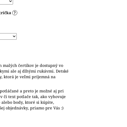
trička
?
h malých čertíkov je dostupný vo
átkymi ale aj dlhými rukávmi. Detské
y, ktorá je veľmi príjemná na
potláčané a preto je možné aj pri
 či text potlače tak, ako vyhovuje
alebo body, ktoré si kúpite,
ej objednávky, priamo pre Vás :)