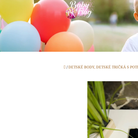
Prejsť
na
obsah
Domov
/
DETSKÉ BODY, DETSKÉ TRIČKÁ S PO