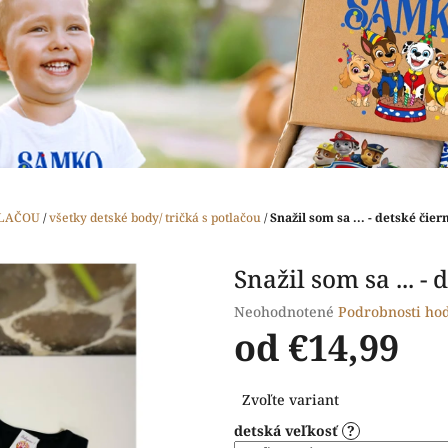
TLAČOU
/
všetky detské body/ tričká s potlačou
/
Snažil som sa ... - detské čier
Snažil som sa ... -
Priemerné
Neohodnotené
Podrobnosti ho
hodnotenie
od
€14,99
produktu
je
Jednotková
0,0
Zvoľte variant
cena:
z
detská veľkosť
?
5