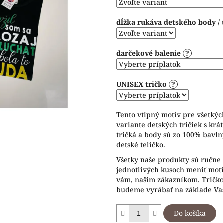
hviezdičiek.
dĺžka rukáva detského body / 
darčekové balenie
?
UNISEX tričko
?
Tento vtipný motív pre všetkýc
variante detských tričiek s kr
tričká a body sú zo 100% bavln
detské telíčko.
Všetky naše produkty sú ručne 
jednotlivých kusoch meniť motív
vám, našim zákazníkom. Tričko 
budeme vyrábať na základe Vaš
Do košíka