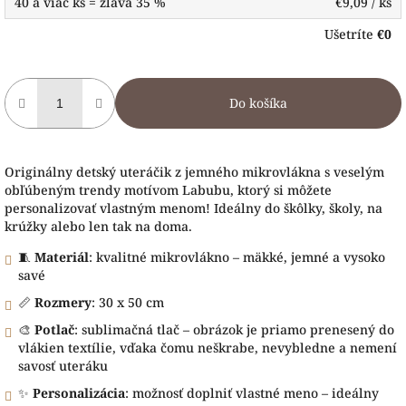
40 a viac ks = zľava 35 %
€9,09
/ ks
Ušetríte
€0
Do košíka
Originálny detský uteráčik z jemného mikrovlákna s veselým
obľúbeným trendy motívom Labubu, ktorý si môžete
personalizovať vlastným menom! Ideálny do škôlky, školy, na
krúžky alebo len tak na doma.
🧵
Materiál
: kvalitné mikrovlákno – mäkké, jemné a vysoko
savé
📏
Rozmery
: 30 x 50 cm
🎨
Potlač
: sublimačná tlač – obrázok je priamo prenesený do
vlákien textílie, vďaka čomu neškrabe, nevybledne a nemení
savosť uteráku
✨
Personalizácia
: možnosť doplniť vlastné meno – ideálny