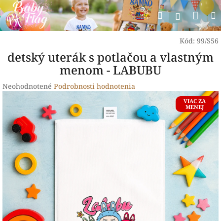
Prejsť
Nák
Hľadať
na
Prihlásen
obsah
koší
Kód:
99/S56
detský uterák s potlačou a vlastným
menom - LABUBU
Priemerné
Neohodnotené
Podrobnosti hodnotenia
hodnotenie
VIAC ZA
produktu
MENEJ
je
0,0
z
5
hviezdičiek.