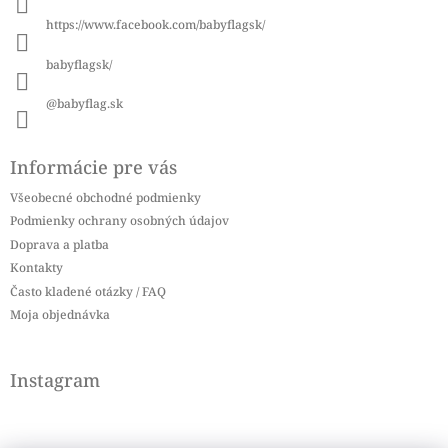
i
https://www.facebook.com/babyflagsk/
e
babyflagsk/
@babyflag.sk
Informácie pre vás
Všeobecné obchodné podmienky
Podmienky ochrany osobných údajov
Doprava a platba
Kontakty
Často kladené otázky / FAQ
Moja objednávka
Instagram