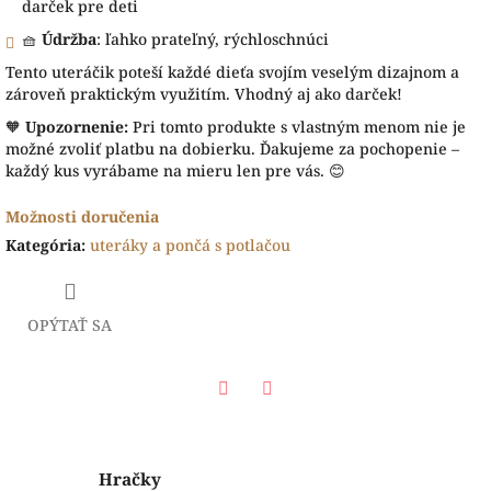
darček pre deti
🧺
Údržba
: ľahko prateľný, rýchloschnúci
Tento uteráčik poteší každé dieťa svojím veselým dizajnom a
zároveň praktickým využitím. Vhodný aj ako darček!
🧡
Upozornenie:
Pri tomto produkte s vlastným menom nie je
možné zvoliť platbu na dobierku. Ďakujeme za pochopenie –
každý kus vyrábame na mieru len pre vás. 😊
Možnosti doručenia
Kategória
:
uteráky a pončá s potlačou
OPÝTAŤ SA
Facebook
Twitter
Hračky