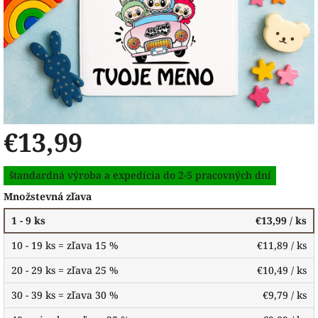
€13,99
Jednotková
štandardná výroba a expedícia do 2-5 pracovných dní
cena:
Množstevná zľava
1 - 9 ks
€13,99
/ ks
10 - 19 ks = zľava 15 %
€11,89
/ ks
20 - 29 ks = zľava 25 %
€10,49
/ ks
30 - 39 ks = zľava 30 %
€9,79
/ ks