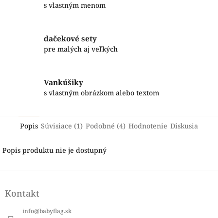
s vlastným menom
dačekové sety
pre malých aj veľkých
Vankúšiky
s vlastným obrázkom alebo textom
Popis
Súvisiace (1)
Podobné (4)
Hodnotenie
Diskusia
Popis produktu nie je dostupný
Z
á
Kontakt
p
ä
info
@
babyflag.sk
t