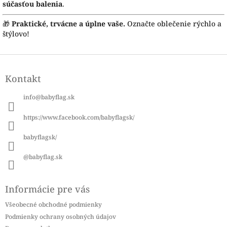
súčasťou balenia
.
🎁
Praktické, trvácne a úplne vaše.
Označte oblečenie rýchlo a
štýlovo!
Z
á
Kontakt
p
ä
info
@
babyflag.sk
t
i
https://www.facebook.com/babyflagsk/
e
babyflagsk/
@babyflag.sk
Informácie pre vás
Všeobecné obchodné podmienky
Podmienky ochrany osobných údajov