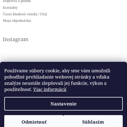
Doprava a platba
Kontakty
Často kladené otázky / FAQ
Moja objednávka
Instagram
Používame súbory cookie, aby sme vám umožnili
pohodlné prehliadanie webovej stránky a vďaka
Sledovať na Instagrame
analýze neustále zlepšovali jej funkcie, výkon a
použiteľnosť.
Viac informácií
Facebook
Nastavenie
Copyright 2026
Baby flag
. Všetky práva vyhradené.
Vytvoril Shoptet
Odmietnuť
Súhlasím