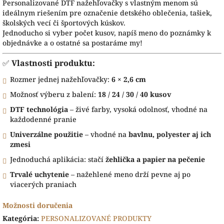
Personalizované DTF nažehľovačky s vlastným menom sú
ideálnym riešením pre označenie detského oblečenia, tašiek,
školských vecí či športových kúskov.
Jednoducho si vyber počet kusov, napíš meno do poznámky k
objednávke a o ostatné sa postaráme my!
✅
Vlastnosti produktu:
Rozmer jednej nažehľovačky:
6 × 2,6 cm
Možnosť výberu z balení:
18 / 24 / 30 / 40 kusov
DTF technológia
– živé farby, vysoká odolnosť, vhodné na
každodenné pranie
Univerzálne použitie
– vhodné na
bavlnu, polyester aj ich
zmesi
Jednoduchá aplikácia: stačí
žehlička a papier na pečenie
Trvalé uchytenie
– nažehlené meno drží pevne aj po
viacerých praniach
Možnosti doručenia
Kategória
:
PERSONALIZOVANÉ PRODUKTY