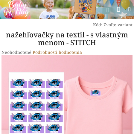
Prejsť
Nák
Hľadať
na
Prihlásen
obsah
koší
Kód:
Zvoľte variant
nažehľovačky na textil - s vlastným
menom - STITCH
Priemerné
Neohodnotené
Podrobnosti hodnotenia
hodnotenie
produktu
je
0,0
z
5
hviezdičiek.