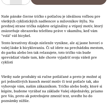
Naše pánske čierne tričko s potlačou je ideálnou voľbou pre
všetkých cyklistických nadšencov a milovníkov štýlu. Na
prednej strane trička nájdete originálny a vtipný motív, ktorý
znázorňuje obrazovku telefónu práve v okamihu, keď vám
"volá" váš bicykel.
Tento kreatívny dizajn nielenže vynikne, ale aj jasne hovorí o
vašej láske k bicyklovaniu. Či už idete na prechádzku mestom,
do parku alebo len tak relaxujete, toto tričko vás bude
sprevádzať všade tam, kde chcete vyjadriť svoju vášeň pre
cyklisti
Všetky naše produkty sú ručne potláčané a preto je možné aj
pri jednotlivých kusoch meniť motív či text potlače tak, ako
vyhovuje vám, našim zákazníkom. Tričko alebo body, ktoré si
kúpite, budeme vyrábať na základe Vašej objednávky, priamo
pre Vás, preto ak potrebujete zmeniť text, uveďte ho do
poznámky nižšie.