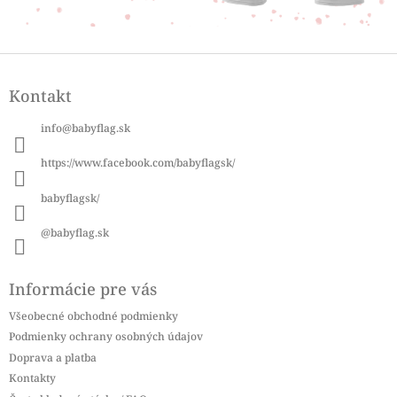
Z
á
Kontakt
p
ä
info
@
babyflag.sk
t
i
https://www.facebook.com/babyflagsk/
e
babyflagsk/
@babyflag.sk
Informácie pre vás
Všeobecné obchodné podmienky
Podmienky ochrany osobných údajov
Doprava a platba
Kontakty