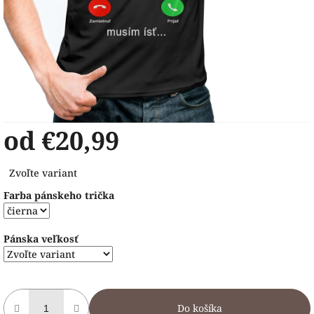
od
€20,99
Jednotková
Zvoľte variant
cena:
Farba pánskeho trička
Pánska veľkosť
Do košíka