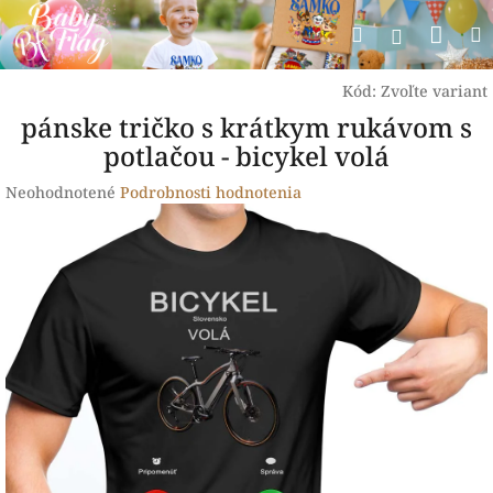
Prejsť
Nák
Hľadať
na
Prihlásen
obsah
koší
Kód:
Zvoľte variant
pánske tričko s krátkym rukávom s
potlačou - bicykel volá
Priemerné
Neohodnotené
Podrobnosti hodnotenia
hodnotenie
produktu
je
0,0
z
5
hviezdičiek.