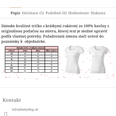
Popis
Súvisiace (5)
Podobné (6)
Hodnotenie
Diskusia
Dámske kvalitné tričko s krátkymi rukávmi zo 100% bavlny s
originálnou potlačou na mieru, ktorej text je možné upraviť
podľa vlastnej potreby. Požadovanú zmenu stačí uviesť do
poznámky k objednávke.
Z
á
Kontakt
p
ä
info
@
babyflag.sk
t