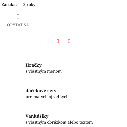
Záruka
:
2 roky
OPÝTAŤ SA
Facebook
Twitter
Hračky
s vlastným menom
dačekové sety
pre malých aj veľkých
Vankúšiky
s vlastným obrázkom alebo textom