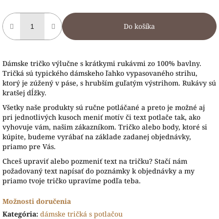
Do košíka
Dámske tričko výlučne s krátkymi rukávmi zo 100% bavlny.
Tričká sú typického dámskeho ľahko vypasovaného strihu,
ktorý je zúžený v páse, s hrubším guľatým výstrihom. Rukávy sú
kratšej dĺžky.
Všetky naše produkty sú ručne potláčané a preto je možné aj
pri jednotlivých kusoch meniť motív či text potlače tak, ako
vyhovuje vám, našim zákazníkom. Tričko alebo body, ktoré si
kúpite, budeme vyrábať na základe zadanej objednávky,
priamo pre Vás.
Chceš upraviť alebo pozmeniť text na tričku? Stačí nám
požadovaný text napísať do poznámky k objednávky a my
priamo tvoje tričko upravíme podľa teba.
Možnosti doručenia
Kategória
:
dámske tričká s potlačou