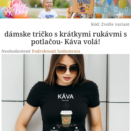
Prejsť
Nák
Hľadať
na
Prihlásen
obsah
koší
Kód:
Zvoľte variant
dámske tričko s krátkymi rukávmi s
potlačou- Káva volá!
Priemerné
Neohodnotené
Podrobnosti hodnotenia
hodnotenie
produktu
je
0,0
z
5
hviezdičiek.