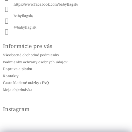
i
https://www.facebook.com/babyflagsk/
e
babyflagsk/
@babyflag.sk
Informácie pre vás
Všeobecné obchodné podmienky
Podmienky ochrany osobných údajov
Doprava a platba
Kontakty
Často kladené otázky / FAQ
Moja objednávka
Instagram