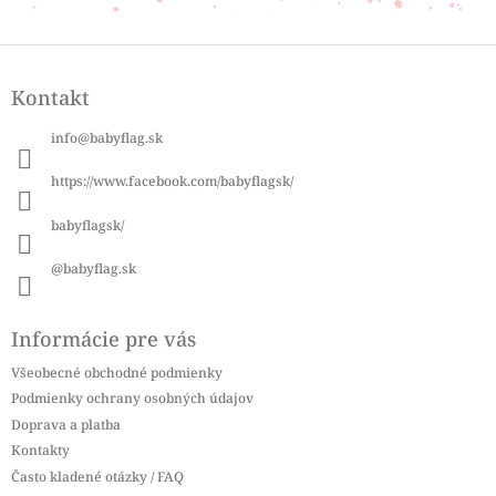
Z
á
Kontakt
p
ä
info
@
babyflag.sk
t
i
https://www.facebook.com/babyflagsk/
e
babyflagsk/
@babyflag.sk
Informácie pre vás
Všeobecné obchodné podmienky
Podmienky ochrany osobných údajov
Doprava a platba
Kontakty
Často kladené otázky / FAQ