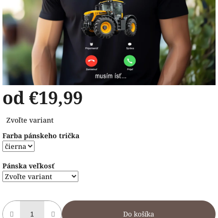
od
€19,99
Jednotková
Zvoľte variant
cena:
Farba pánskeho trička
Pánska veľkosť
Do košíka