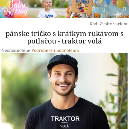
Prejsť
Nák
Hľadať
na
Prihlásen
obsah
koší
Kód:
Zvoľte variant
pánske tričko s krátkym rukávom s
potlačou - traktor volá
Priemerné
Neohodnotené
Podrobnosti hodnotenia
hodnotenie
produktu
je
0,0
z
5
hviezdičiek.