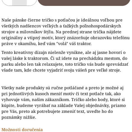
Naše pánske čierne tričko s potlačou je ideálnou voľbou pre
všetkých nadšencov veľkých a ťažkých poľnohospodárskych
strojov a milovníkov štýlu. Na prednej strane trička nájdete
originálny a vtipný motív, ktorý znázorňuje obrazovku telefónu
práve v okamihu, keď vám "volá" váš traktor.
Tento kreatívny dizajn nielenže vynikne, ale aj jasne hovorí o
vašej láske k traktorom. Či už idete na prechádzku mestom, do
parku alebo len tak relaxujete, toto tričko vás bude sprevádzať
všade tam, kde chcete vyjadriť svoju vášeň pre veľké stroje.
Všetky naše produkty sú ručne potláčané a preto je možné aj
pri jednotlivých kusoch meniť motív či text potlače tak, ako
vyhovuje vám, našim zákazníkom. Tričko alebo body, ktoré si
kúpite, budeme vyrábať na základe Vašej objednávky, priamo
pre Vás, preto ak potrebujete zmeniť text, uveďte ho do
poznámky nižšie.
Možnosti doručenia