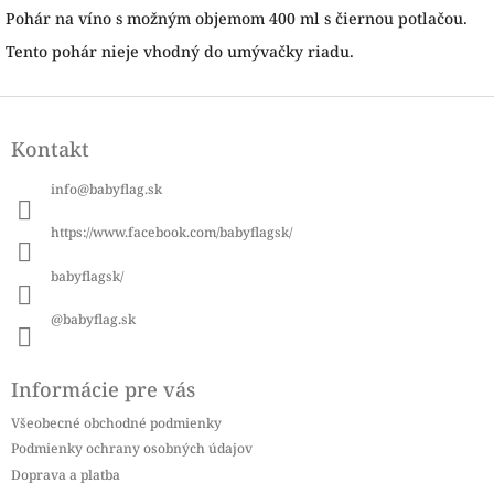
Pohár na víno s možným objemom 400 ml s čiernou potlačou.
Tento pohár nieje vhodný do umývačky riadu.
Z
á
Kontakt
p
ä
info
@
babyflag.sk
t
i
https://www.facebook.com/babyflagsk/
e
babyflagsk/
@babyflag.sk
Informácie pre vás
Všeobecné obchodné podmienky
Podmienky ochrany osobných údajov
Doprava a platba