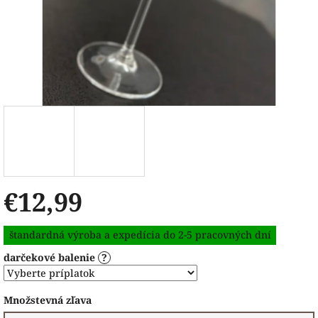
€12,99
Jednotková
štandardná výroba a expedícia do 2-5 pracovných dní
cena:
darčekové balenie
?
Množstevná zľava