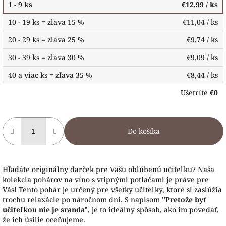
1 - 9 ks
€12,99
/ ks
10 - 19 ks = zľava 15 %
€11,04
/ ks
20 - 29 ks = zľava 25 %
€9,74
/ ks
30 - 39 ks = zľava 30 %
€9,09
/ ks
40 a viac ks = zľava 35 %
€8,44
/ ks
Ušetríte
€0
Do košíka
Hľadáte originálny darček pre Vašu obľúbenú učiteľku? Naša
kolekcia pohárov na víno s vtipnými potlačami je práve pre
Vás! Tento pohár je určený pre všetky učiteľky, ktoré si zaslúžia
trochu relaxácie po náročnom dni. S napisom
"Pretože byť
učiteľkou nie je sranda"
, je to ideálny spôsob, ako im povedať,
že ich úsilie oceňujeme.