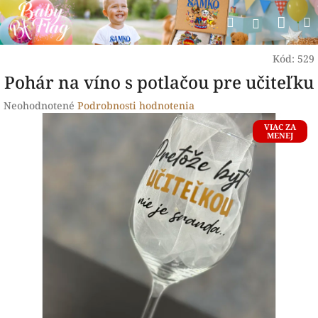
Prejsť
Nák
Hľadať
na
Prihlásen
obsah
koší
Kód:
529
Pohár na víno s potlačou pre učiteľku
Priemerné
Neohodnotené
Podrobnosti hodnotenia
hodnotenie
VIAC ZA
produktu
MENEJ
je
0,0
z
5
hviezdičiek.