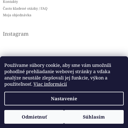
Kontakty
Často kladené otázky / FAQ
Moja objednávka
Instagram
Používame súbory cookie, aby sme vám umožnili
pohodlné prehliadanie webovej stránky a vďaka
Sledovať na Instagrame
analýze neustále zlepšovali jej funkcie, výkon a
použiteľnosť.
Viac informácií
Facebook
Nastavenie
Copyright 2026
Baby flag
. Všetky práva vyhradené.
Odmietnuť
Súhlasím
Vytvoril Shoptet
Upraviť nastavenie cookies