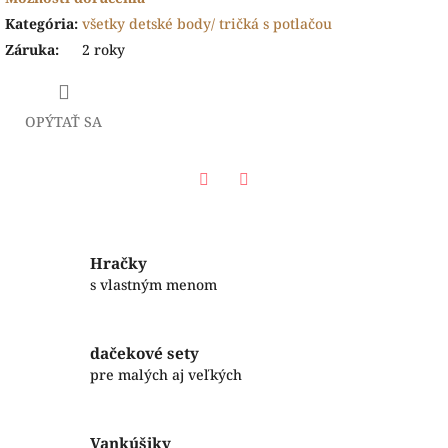
Kategória
:
všetky detské body/ tričká s potlačou
Záruka
:
2 roky
OPÝTAŤ SA
Facebook
Twitter
Hračky
s vlastným menom
dačekové sety
pre malých aj veľkých
Vankúšiky