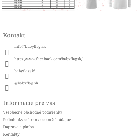
Z
á
Kontakt
p
ä
info
@
babyflag.sk
t
i
https://www.facebook.com/babyflagsk/
e
babyflagsk/
@babyflag.sk
Informácie pre vás
Všeobecné obchodné podmienky
Podmienky ochrany osobných údajov
Doprava a platba
Kontakty