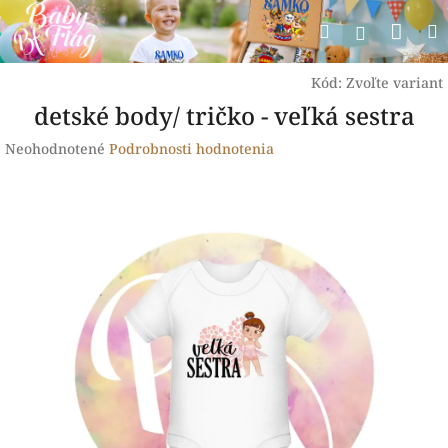
Prejsť
Nák
Hľadať
na
Prihlásen
obsah
koší
Kód:
Zvoľte variant
detské body/ tričko - veľká sestra
Priemerné
Neohodnotené
Podrobnosti hodnotenia
hodnotenie
produktu
je
0,0
z
5
hviezdičiek.