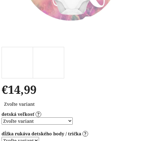
€14,99
Jednotková
Zvoľte variant
cena:
detská veľkosť
?
dĺžka rukáva detského body / trička
?