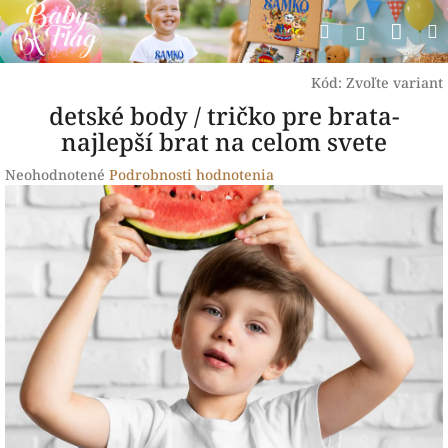
Prejsť
Nák
Hľadať
na
Prihlásen
obsah
koší
Kód:
Zvoľte variant
detské body / tričko pre brata-
najlepší brat na celom svete
Priemerné
Neohodnotené
Podrobnosti hodnotenia
hodnotenie
produktu
je
0,0
z
5
hviezdičiek.