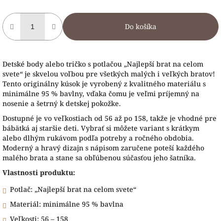
Do košíka
Detské body alebo tričko s potlačou „Najlepší brat na celom
svete“ je skvelou voľbou pre všetkých malých i veľkých bratov!
Tento originálny kúsok je vyrobený z kvalitného materiálu s
minimálne 95 % bavlny, vďaka čomu je veľmi príjemný na
nosenie a šetrný k detskej pokožke
.
Dostupné je vo veľkostiach od 56 až po 158, takže je vhodné pre
bábätká aj staršie deti. Vybrať si môžete variant s krátkym
alebo dlhým rukávom podľa potreby a ročného obdobia.
Moderný a hravý dizajn s nápisom zaručene poteší každého
malého brata a stane sa obľúbenou súčasťou jeho šatníka.
Vlastnosti produktu:
Potlač: „Najlepší brat na celom svete“
Materiál: minimálne 95 % bavlna
Veľkosti: 56 – 158