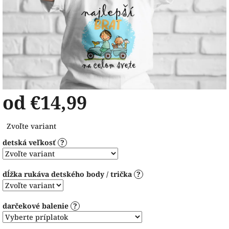
od
€14,99
Jednotková
Zvoľte variant
cena:
detská veľkosť
?
dĺžka rukáva detského body / trička
?
darčekové balenie
?