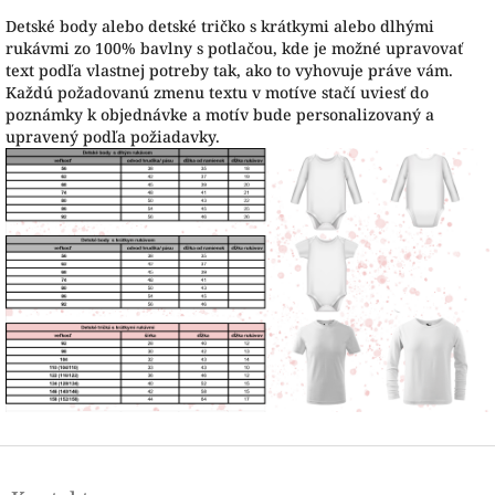
Detské body alebo detské tričko s krátkymi alebo dlhými
rukávmi zo 100% bavlny s potlačou, kde je možné upravovať
text podľa vlastnej potreby tak, ako to vyhovuje práve vám.
Každú požadovanú zmenu textu v motíve stačí uviesť do
poznámky k objednávke a motív bude personalizovaný a
upravený podľa požiadavky.
Z
á