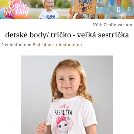
Prejsť
Nák
Hľadať
na
Prihlásen
obsah
koší
Kód:
Zvoľte variant
detské body/ tričko - veľká sestrička
Priemerné
Neohodnotené
Podrobnosti hodnotenia
hodnotenie
produktu
je
0,0
z
5
hviezdičiek.