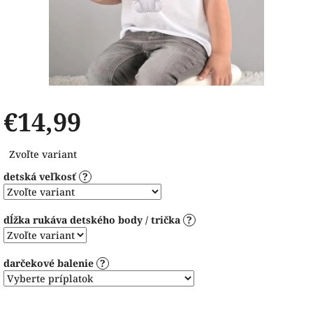
€14,99
Jednotková
Zvoľte variant
cena:
detská veľkosť
?
dĺžka rukáva detského body / trička
?
darčekové balenie
?