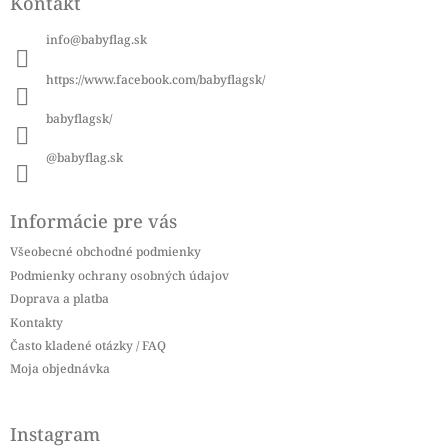
Kontakt
p
ä
info
@
babyflag.sk
t
i
https://www.facebook.com/babyflagsk/
e
babyflagsk/
@babyflag.sk
Informácie pre vás
Všeobecné obchodné podmienky
Podmienky ochrany osobných údajov
Doprava a platba
Kontakty
Často kladené otázky / FAQ
Moja objednávka
Instagram