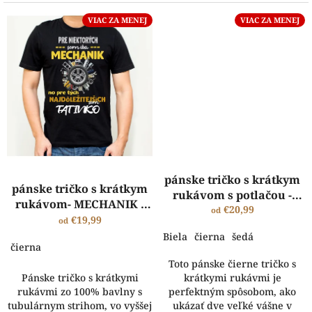
VIAC ZA MENEJ
VIAC ZA MENEJ
pánske tričko s krátkym
pánske tričko s krátkym
rukávom s potlačou -
rukávom- MECHANIK -
automechanik
€20,99
od
TATINKO
€19,99
od
Biela
čierna
šedá
čierna
Toto pánske čierne tričko s
Pánske tričko s krátkymi
krátkymi rukávmi je
rukávmi zo 100% bavlny s
perfektným spôsobom, ako
tubulárnym strihom, vo vyššej
ukázať dve veľké vášne v