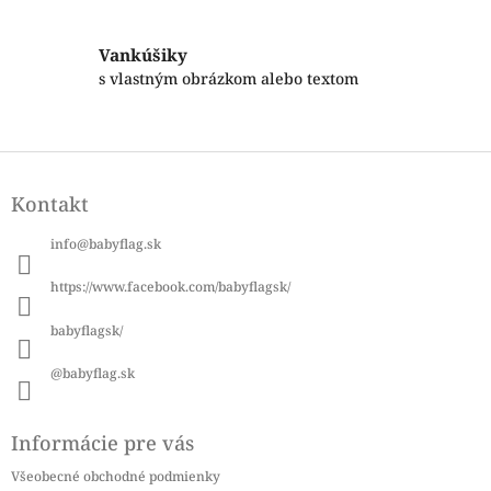
r
v
k
Vankúšiky
y
s vlastným obrázkom alebo textom
v
ý
p
i
Z
s
á
u
Kontakt
p
ä
info
@
babyflag.sk
t
i
https://www.facebook.com/babyflagsk/
e
babyflagsk/
@babyflag.sk
Informácie pre vás
Všeobecné obchodné podmienky