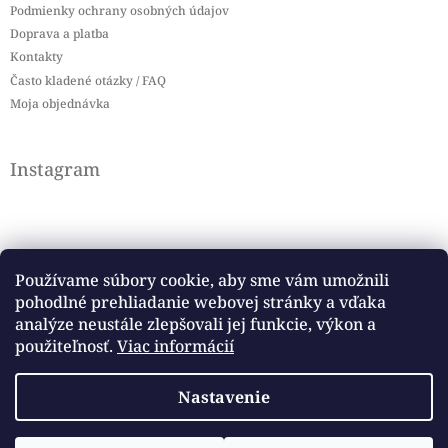
Podmienky ochrany osobných údajov
Doprava a platba
Kontakty
Často kladené otázky / FAQ
Moja objednávka
Instagram
Používame súbory cookie, aby sme vám umožnili
pohodlné prehliadanie webovej stránky a vďaka
Sledovať na Instagrame
analýze neustále zlepšovali jej funkcie, výkon a
použiteľnosť.
Viac informácií
Facebook
Nastavenie