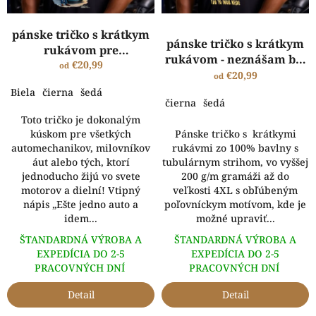
u
k
pánske tričko s krátkym
t
pánske tričko s krátkym
rukávom pre
o
rukávom - neznášam byť
automechanika - EŠTE
€20,99
od
v
sexi.. automechanik
€20,99
od
JEDNO AUTO ...
Biela
čierna
šedá
čierna
šedá
Toto tričko je dokonalým
kúskom pre všetkých
Pánske tričko s krátkymi
automechanikov, milovníkov
rukávmi zo 100% bavlny s
áut alebo tých, ktorí
tubulárnym strihom, vo vyššej
jednoducho žijú vo svete
200 g/m gramáži až do
motorov a dielní! Vtipný
veľkosti 4XL s obľúbeným
nápis „Ešte jedno auto a
poľovníckym motívom, kde je
idem...
možné upraviť...
ŠTANDARDNÁ VÝROBA A
ŠTANDARDNÁ VÝROBA A
EXPEDÍCIA DO 2-5
EXPEDÍCIA DO 2-5
PRACOVNÝCH DNÍ
PRACOVNÝCH DNÍ
Detail
Detail