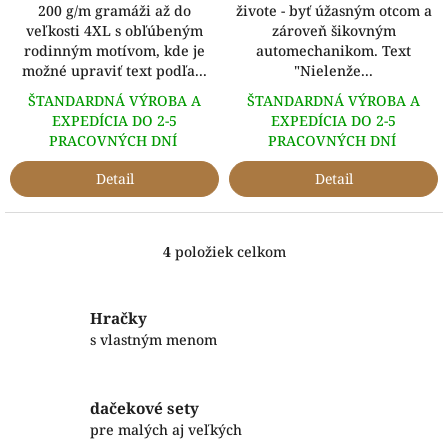
200 g/m gramáži až do
živote - byť úžasným otcom a
veľkosti 4XL s obľúbeným
zároveň šikovným
rodinným motívom, kde je
automechanikom. Text
možné upraviť text podľa...
"Nielenže...
ŠTANDARDNÁ VÝROBA A
ŠTANDARDNÁ VÝROBA A
EXPEDÍCIA DO 2-5
EXPEDÍCIA DO 2-5
PRACOVNÝCH DNÍ
PRACOVNÝCH DNÍ
Detail
Detail
4
položiek celkom
O
v
l
á
Hračky
d
s vlastným menom
a
c
i
dačekové sety
e
p
pre malých aj veľkých