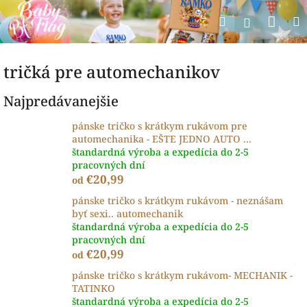
Prejsť
Nák
Hľadať
na
Prihlásen
obsah
koší
tričká pre automechanikov
Najpredávanejšie
pánske tričko s krátkym rukávom pre
automechanika - EŠTE JEDNO AUTO ...
štandardná výroba a expedícia do 2-5
pracovných dní
€20,99
od
pánske tričko s krátkym rukávom - neznášam
byť sexi.. automechanik
štandardná výroba a expedícia do 2-5
pracovných dní
€20,99
od
pánske tričko s krátkym rukávom- MECHANIK -
TATINKO
štandardná výroba a expedícia do 2-5