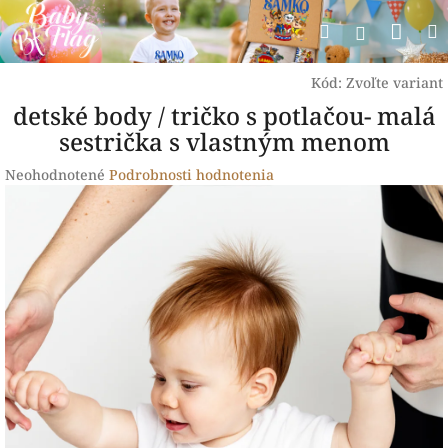
Prejsť
Nák
Hľadať
na
Prihlásen
obsah
koší
Kód:
Zvoľte variant
detské body / tričko s potlačou- malá
sestrička s vlastným menom
Priemerné
Neohodnotené
Podrobnosti hodnotenia
hodnotenie
produktu
je
0,0
z
5
hviezdičiek.