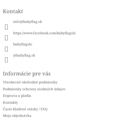
Z
á
Kontakt
p
ä
info
@
babyflag.sk
t
i
https://www.facebook.com/babyflagsk/
e
babyflagsk/
@babyflag.sk
Informácie pre vás
Všeobecné obchodné podmienky
Podmienky ochrany osobných údajov
Doprava a platba
Kontakty
Často kladené otázky / FAQ
Moja objednávka