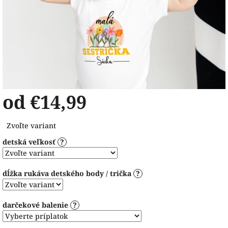
od
€14,99
Jednotková
Zvoľte variant
cena:
detská veľkosť
?
dĺžka rukáva detského body / trička
?
darčekové balenie
?